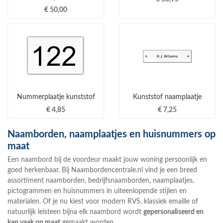
€ 50,00
Nummerplaatje kunststof
Kunststof naamplaatje
€ 4,85
€ 7,25
Naamborden, naamplaatjes en huisnummers op
maat
Een
naambord bij de voordeur
maakt jouw woning persoonlijk en
goed herkenbaar. Bij
Naambordencentrale.nl
vind je een breed
assortiment
naamborden
,
bedrijfsnaamborden
,
naamplaatjes
,
pictogrammen
en
huisnummers
in uiteenlopende stijlen en
materialen. Of je nu kiest voor modern
RVS
, klassiek
emaille
of
natuurlijk
leisteen
bijna elk naambord wordt
gepersonaliseerd en
kan vaak
op maat
gemaakt worden.