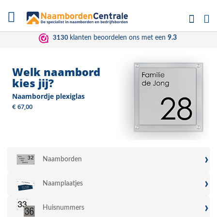
Ga
Zoe
Wi
naar
de
inhoud
klanten beoordelen ons met een
9.3
3130
Welk naambord
kies jij?
Naambordje plexiglas
€ 67,00
›
Naamborden
›
Naamplaatjes
›
Huisnummers