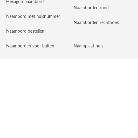
Hexagon naambord
Naamborden rond
Naambord met huisnummer
Naamborden rechthoek
Naambord bestellen
Naamborden voor buiten
Naamplaat huis
Goedkope naamborden
Naambord Melkveebedrijf
Huisnummerborden
Graveerplaatjes
Naambord maken
Luxe naamborden
Je eigen naambord ontwerpen
Goedkope huisnummerborden
Naambord online maken
Amsterdamse School
huisnummers
Graveren naambord