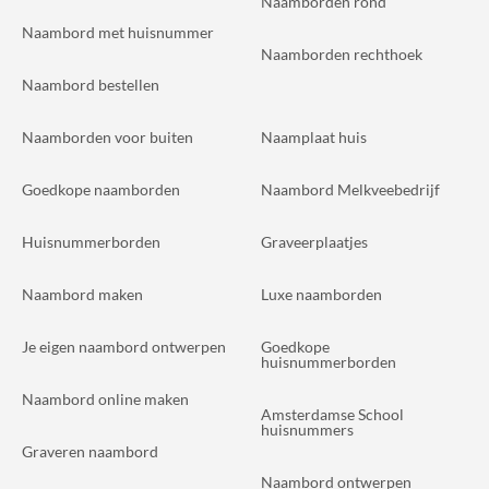
Naamborden rond
Naambord met huisnummer
Naamborden rechthoek
Naambord bestellen
Naamborden voor buiten
Naamplaat huis
Goedkope naamborden
Naambord Melkveebedrijf
Huisnummerborden
Graveerplaatjes
Naambord maken
Luxe naamborden
Je eigen naambord ontwerpen
Goedkope
huisnummerborden
Naambord online maken
Amsterdamse School
huisnummers
Graveren naambord
Naambord ontwerpen