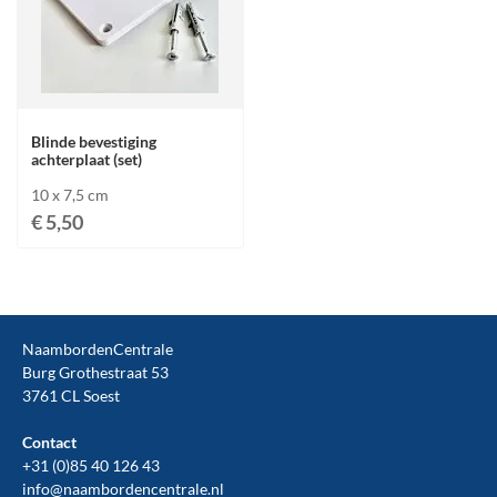
Blinde bevestiging
achterplaat (set)
10 x 7,5 cm
€ 5,50
NaambordenCentrale
Burg Grothestraat 53
3761 CL Soest
Contact
+31 (0)85 40 126 43
info@naambordencentrale.nl