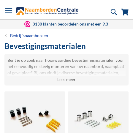
Ga
Zoek
Wi
naar
de
inhoud
klanten beoordelen ons met een
9.3
3130
Bedrijfsnaamborden
Bevestigingsmaterialen
Bent je op zoek naar hoogwaardige bevestigingsmaterialen voor
het eenvoudig en stevig monteren van uw naambord, naamplaat
of gevelplaat? Bij ons vindt je diverse bevestigingsmaterialen,
speciaal geselecteerd voor een duurzame en veilige montage van
naamborden op verschillende oppervlakken. We bieden onder
andere de populaire
afstandhouders
voor het monteren van
naamplaten. Kies de zwarte voor een stoere industriële
uitstraling of de luxe rvs variant voor een nette afwerking.