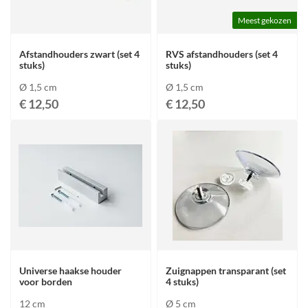
Meest gekozen
Afstandhouders zwart (set 4
RVS afstandhouders (set 4
stuks)
stuks)
Ø 1,5 cm
Ø 1,5 cm
€ 12,50
€ 12,50
Universe haakse houder
Zuignappen transparant (set
voor borden
4 stuks)
12 cm
Ø 5 cm