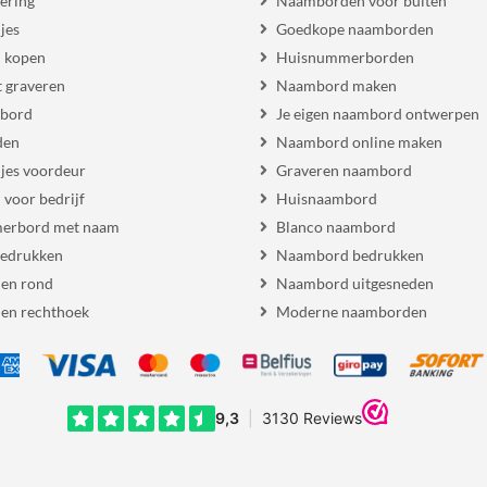
ering
Naamborden voor buiten
jes
Goedkope naamborden
 kopen
Huisnummerborden
 graveren
Naambord maken
 bord
Je eigen naambord ontwerpen
den
Naambord online maken
es voordeur
Graveren naambord
voor bedrijf
Huisnaambord
erbord met naam
Blanco naambord
bedrukken
Naambord bedrukken
en rond
Naambord uitgesneden
en rechthoek
Moderne naamborden