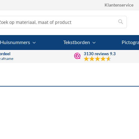
Klantenservice
Zoek
Zoek
Huisnummers
Tekstborden
Pictog
ordeel
3130
reviews
9.3
e afname