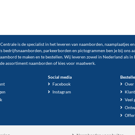
ntrale is de specialist in het leveren van naamborden, naamplaatjes e
ls
bedrijfsnaamborden
,
parkeerborden
en
pictogrammen
ben je bij ons a
naambord te maken en te
bestellen
. Wij leveren zowel in Nederland als in 
ide assortiment naamborden of kies voor maatwerk.
Social media
Bestell
unt
Facebook
Over
gen
Instagram
Klant
k
Veel 
Ontw
Offer