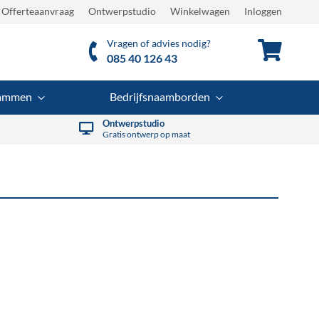
Offerteaanvraag
Ontwerpstudio
Winkelwagen
Inloggen
Vragen of advies nodig?
Winkel
085 40 126 43
rammen
Bedrijfsnaamborden
Ontwerpstudio
Gratis ontwerp op maat