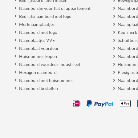
Bedrijfsbord laten maken
Bewegwijz
Naambordje voor flat of appartement
Naambord
Bedrijfsnaambord met logo
Naambord
Merknaamplaatjes
Naamplaat
Naambord met logo
Keurmerk
Naamplaatjes VVE
Schuifbor
Naamplaat voordeur
Naambordj
Huisnummer kopen
Naambord 
Naambord voordeur industrieel
Huisnumm
Hexagon naambord
Plexiglas 
Naambord met huisnummer
Naambord
Naambord bestellen
Naambord