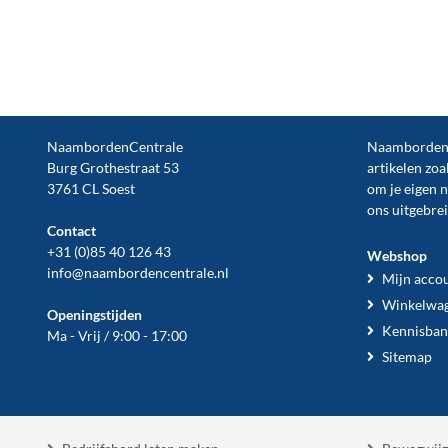
NaambordenCentrale
NaambordenCe
Burg Grothestraat 53
artikelen zoa
3761 CL Soest
om je eigen 
ons uitgebre
Contact
+31 (0)85 40 126 43
Webshop
info@naambordencentrale.nl
Mijn acco
Winkelwa
Openingstijden
Kennisban
Ma - Vrij / 9:00 - 17:00
Sitemap