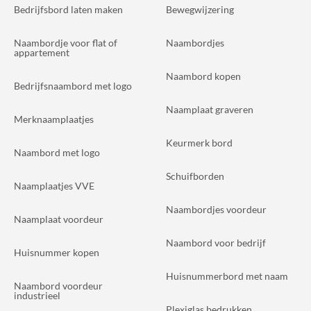
Bedrijfsbord laten maken
Bewegwijzering
Naambordje voor flat of
Naambordjes
appartement
Naambord kopen
Bedrijfsnaambord met logo
Naamplaat graveren
Merknaamplaatjes
Keurmerk bord
Naambord met logo
Schuifborden
Naamplaatjes VVE
Naambordjes voordeur
Naamplaat voordeur
Naambord voor bedrijf
Huisnummer kopen
Huisnummerbord met naam
Naambord voordeur
industrieel
Plexiglas bedrukken