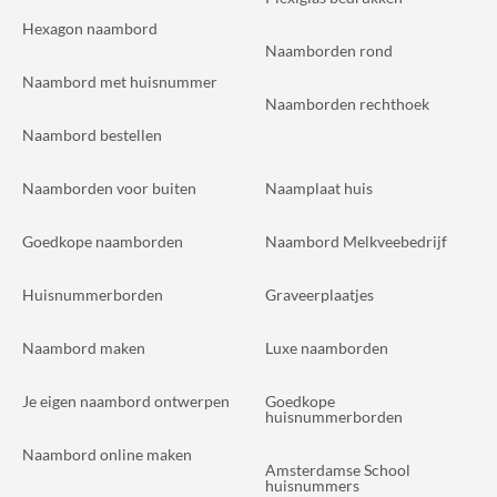
Hexagon naambord
Naamborden rond
Naambord met huisnummer
Naamborden rechthoek
Naambord bestellen
Naamborden voor buiten
Naamplaat huis
Goedkope naamborden
Naambord Melkveebedrijf
Huisnummerborden
Graveerplaatjes
Naambord maken
Luxe naamborden
Je eigen naambord ontwerpen
Goedkope
huisnummerborden
Naambord online maken
Amsterdamse School
huisnummers