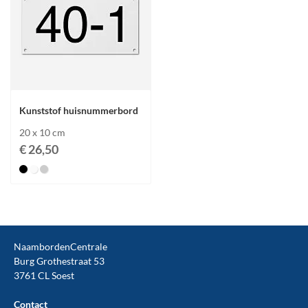
Kunststof huisnummerbord
20 x 10 cm
€ 26,50
NaambordenCentrale
Burg Grothestraat 53
3761 CL Soest
Contact