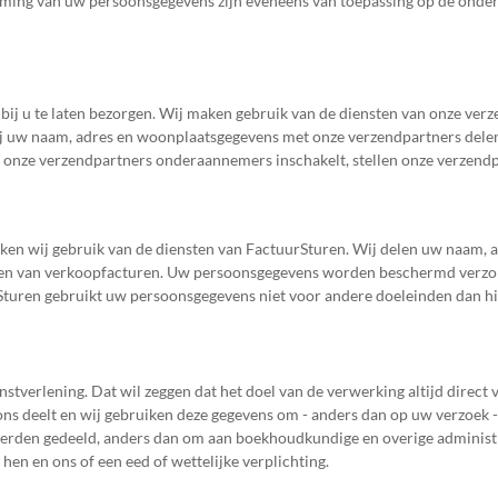
ming van uw persoonsgegevens zijn eveneens van toepassing op de onde
ket bij u te laten bezorgen. Wij maken gebruik van de diensten van onze v
wij uw naam, adres en woonplaatsgegevens met onze verzendpartners dele
t onze verzendpartners onderaannemers inschakelt, stellen onze verzendp
en wij gebruik van de diensten van FactuurSturen. Wij delen uw naam, a
eren van verkoopfacturen. Uw persoonsgegevens worden beschermd verzo
rSturen gebruikt uw persoonsgegevens niet voor andere doeleinden dan h
stverlening. Dat wil zeggen dat het doel van de verwerking altijd direct
ons deelt en wij gebruiken deze gegevens om - anders dan op uw verzoek 
rden gedeeld, anders dan om aan boekhoudkundige en overige administrat
n en ons of een eed of wettelijke verplichting.