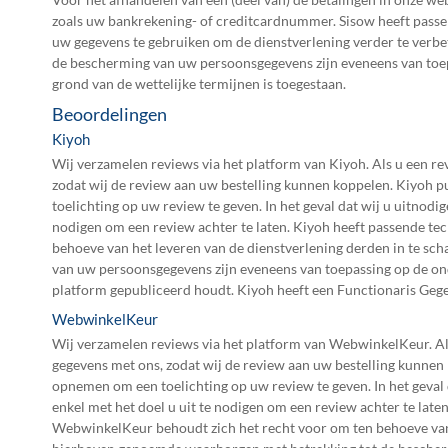
zoals uw bankrekening- of creditcardnummer. Sisow heeft pass
uw gegevens te gebruiken om de dienstverlening verder te verb
de bescherming van uw persoonsgegevens zijn eveneens van toep
grond van de wettelijke termijnen is toegestaan.
Beoordelingen
Kiyoh
Wij verzamelen reviews via het platform van Kiyoh. Als u een re
zodat wij de review aan uw bestelling kunnen koppelen. Kiyoh 
toelichting op uw review te geven. In het geval dat wij u uitnod
nodigen om een review achter te laten. Kiyoh heeft passende t
behoeve van het leveren van de dienstverlening derden in te s
van uw persoonsgegevens zijn eveneens van toepassing op de on
platform gepubliceerd houdt. Kiyoh heeft een Functionaris Gege
WebwinkelKeur
Wij verzamelen reviews via het platform van WebwinkelKeur. Al
gegevens met ons, zodat wij de review aan uw bestelling kunn
opnemen om een toelichting op uw review te geven. In het geval
enkel met het doel u uit te nodigen om een review achter te l
WebwinkelKeur behoudt zich het recht voor om ten behoeve van 