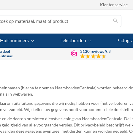
Klantenservice
Zoek
Zoek
Huisnummers
Tekstborden
Pictog
ordeel
3130
reviews
9.3
e afname
domeinnamen (hierna te noemen NaambordenCentrale) worden beheerd doo
nals in webwaren.
arom uitsluitend gegevens die wij nodig hebben voor (het verbeteren va
en verzameld. Wij stellen uw gegevens nooit voor commerciële doelstellin
ite en de daarop ontsloten dienstverlening van NaambordenCentrale. De 
 geldigheid van alle voorgaande versies. Dit privacybeleid beschrijft w
aarden deze gegevens eventueel met derden kunnen worden gedeeld. Ook 