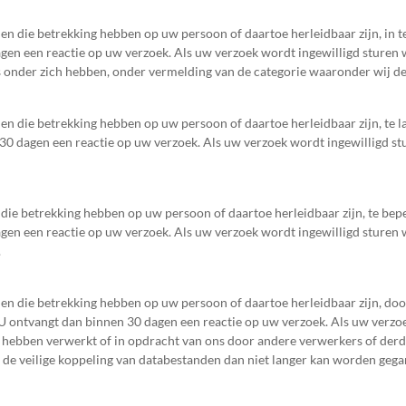
n en die betrekking hebben op uw persoon of daartoe herleidbaar zijn, in t
n een reactie op uw verzoek. Als uw verzoek wordt ingewilligd sturen wi
s onder zich hebben, onder vermelding van de categorie waaronder wij d
n en die betrekking hebben op uw persoon of daartoe herleidbaar zijn, te 
0 dagen een reactie op uw verzoek. Als uw verzoek wordt ingewilligd stur
n die betrekking hebben op uw persoon of daartoe herleidbaar zijn, te be
n een reactie op uw verzoek. Als uw verzoek wordt ingewilligd sturen wi
.
n en die betrekking hebben op uw persoon of daartoe herleidbaar zijn, doo
 ontvangt dan binnen 30 dagen een reactie op uw verzoek. Als uw verzoek
ij hebben verwerkt of in opdracht van ons door andere verwerkers of derde
at de veilige koppeling van databestanden dan niet langer kan worden geg