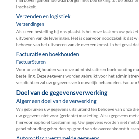
hierboven genoemde waarborgen met betrekking tot de bescher
inschakelt.
Verzenden en logistiek
Verzendingen
Als u een bestelling bij ons plaatst is het onze taak om uw pak
uitvoeren van de leveringen. Het is daarvoor noodzakelijk dat 
behoeve van het uitvoeren van de overeenkomst. In het geval da
Facturatie en boekhouden
FactuurSturen
Voor onze bijhouden van onze administratie en boekhouding mak
bestelling. Deze gegevens worden gebruikt voor het administr
verplicht en zal uw gegevens vertrouwelijk behandelen. Factuu
Doel van de gegevensverwerking
Algemeen doel van de verwerking
Wij gebruiken uw gegevens uitsluitend ten behoeve van onze dien
uw gegevens niet voor (gerichte) marketing. Als u gegevens met 
hiervoor expliciet toestemming. Uw gegevens worden niet met de
geheimhouding gehouden op grond van de overeenkomst tussen he
Automatisch verzamelde gegevens