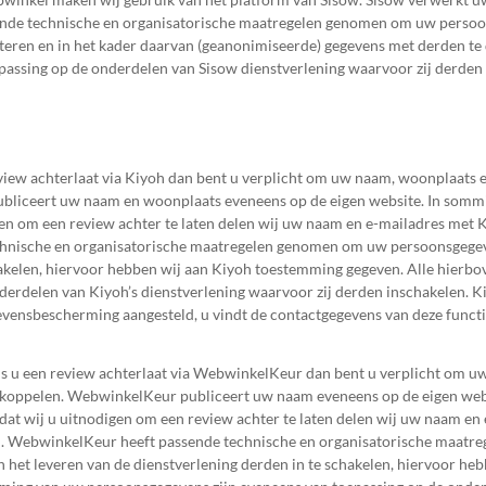
ende technische en organisatorische maatregelen genomen om uw persoo
eteren en in het kader daarvan (geanonimiseerde) gegevens met derden t
assing op de onderdelen van Sisow dienstverlening waarvoor zij derden 
view achterlaat via Kiyoh dan bent u verplicht om uw naam, woonplaats e
publiceert uw naam en woonplaats eveneens op de eigen website. In som
igen om een review achter te laten delen wij uw naam en e-mailadres met K
echnische en organisatorische maatregelen genomen om uw persoonsgegev
chakelen, hiervoor hebben wij aan Kiyoh toestemming gegeven. Alle hie
derdelen van Kiyoh’s dienstverlening waarvoor zij derden inschakelen. 
vensbescherming aangesteld, u vindt de contactgegevens van deze functi
s u een review achterlaat via WebwinkelKeur dan bent u verplicht om u
en koppelen. WebwinkelKeur publiceert uw naam eveneens op de eigen we
 dat wij u uitnodigen om een review achter te laten delen wij uw naam e
aten. WebwinkelKeur heeft passende technische en organisatorische maa
het leveren van de dienstverlening derden in te schakelen, hiervoor h