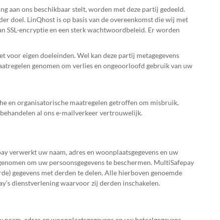
g aan ons beschikbaar stelt, worden met deze partij gedeeld.
der doel. LinQhost is op basis van de overeenkomst die wij met
van SSL-encryptie en een sterk wachtwoordbeleid. Er worden
t voor eigen doeleinden. Wel kan deze partij metagegevens
 maatregelen genomen om verlies en ongeoorloofd gebruik van uw
che en organisatorische maatregelen getroffen om misbruik,
 behandelen al ons e-mailverkeer vertrouwelijk.
fepay verwerkt uw naam, adres en woonplaatsgegevens en uw
n genomen om uw persoonsgegevens te beschermen. MultiSafepay
erde) gegevens met derden te delen. Alle hierboven genoemde
’s dienstverlening waarvoor zij derden inschakelen.
 uw naam, adres en woonplaatsgegevens en uw betaalgegevens