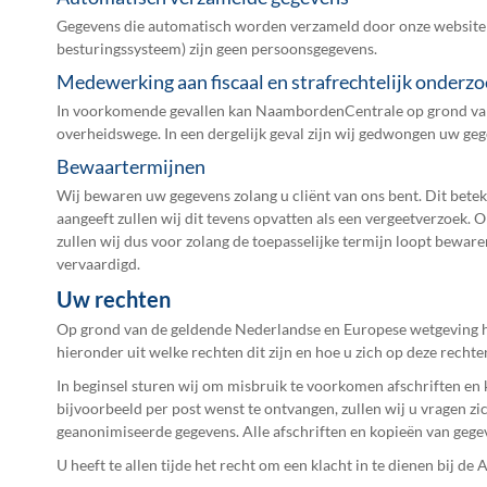
Gegevens die automatisch worden verzameld door onze website w
besturingssysteem) zijn geen persoonsgegevens.
Medewerking aan fiscaal en strafrechtelijk onderz
In voorkomende gevallen kan NaambordenCentrale op grond van e
overheidswege. In een dergelijk geval zijn wij gedwongen uw geg
Bewaartermijnen
Wij bewaren uw gegevens zolang u cliënt van ons bent. Dit beteke
aangeeft zullen wij dit tevens opvatten als een vergeetverzoek.
zullen wij dus voor zolang de toepasselijke termijn loopt bewa
vervaardigd.
Uw rechten
Op grond van de geldende Nederlandse en Europese wetgeving he
hieronder uit welke rechten dit zijn en hoe u zich op deze recht
In beginsel sturen wij om misbruik te voorkomen afschriften en 
bijvoorbeeld per post wenst te ontvangen, zullen wij u vragen zi
geanonimiseerde gegevens. Alle afschriften en kopieën van gege
U heeft te allen tijde het recht om een klacht in te dienen bij