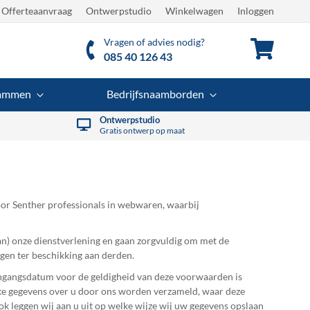
Offerteaanvraag
Ontwerpstudio
Winkelwagen
Inloggen
Vragen of advies nodig?
Winkel
085 40 126 43
rammen
Bedrijfsnaamborden
Ontwerpstudio
Gratis ontwerp op maat
r Senther professionals in webwaren, waarbij
n) onze dienstverlening en gaan zorgvuldig om met de
gen ter beschikking aan derden.
ingangsdatum voor de geldigheid van deze voorwaarden is
elke gegevens over u door ons worden verzameld, waar deze
leggen wij aan u uit op welke wijze wij uw gegevens opslaan