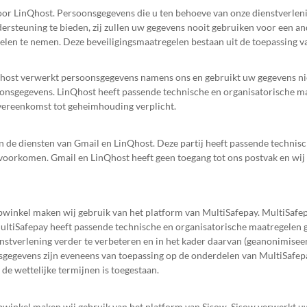
r LinQhost. Persoonsgegevens die u ten behoeve van onze dienstverlenin
rsteuning te bieden, zij zullen uw gegevens nooit gebruiken voor een an
elen te nemen. Deze beveiligingsmaatregelen bestaan uit de toepassing 
host verwerkt persoonsgegevens namens ons en gebruikt uw gegevens nie
rsoonsgegevens. LinQhost heeft passende technische en organisatorische
vereenkomst tot geheimhouding verplicht.
an de diensten van Gmail en LinQhost. Deze partij heeft passende technis
 voorkomen. Gmail en LinQhost heeft geen toegang tot ons postvak en wij
webwinkel maken wij gebruik van het platform van MultiSafepay. MultiSa
ultiSafepay heeft passende technische en organisatorische maatregele
nstverlening verder te verbeteren en in het kader daarvan (geanonimise
egevens zijn eveneens van toepassing op de onderdelen van MultiSafepay
e wettelijke termijnen is toegestaan.
webwinkel maken wij gebruik van het platform van Sisow. Sisow verwerkt