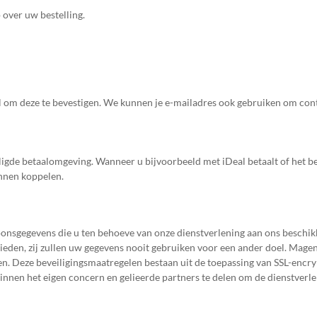
 over uw bestelling.
ail om deze te bevestigen. We kunnen je e-mailadres ook gebruiken om co
eiligde betaalomgeving. Wanneer u bijvoorbeeld met iDeal betaalt of het
unnen koppelen.
nsgegevens die u ten behoeve van onze dienstverlening aan ons beschikb
ieden, zij zullen uw gegevens nooit gebruiken voor een ander doel. Mage
n. Deze beveiligingsmaatregelen bestaan uit de toepassing van SSL-encry
nnen het eigen concern en gelieerde partners te delen om de dienstverl