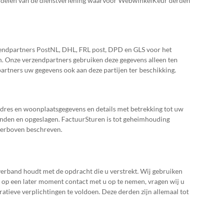
rdelen van de dienstverlening waarvoor WebwinkelKeur derden
erzendpartners PostNL, DHL, FRL post, DPD en GLS voor het
n. Onze verzendpartners gebruiken deze gegevens alleen ten
artners uw gegevens ook aan deze partijen ter beschikking.
dres en woonplaatsgegevens en details met betrekking tot uw
nden en opgeslagen. FactuurSturen is tot geheimhouding
ierboven beschreven.
 verband houdt met de opdracht die u verstrekt. Wij gebruiken
- op een later moment contact met u op te nemen, vragen wij u
ieve verplichtingen te voldoen. Deze derden zijn allemaal tot