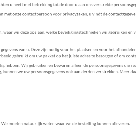
ten u heeft met betrekking tot de door u aan ons verstrekte persoonsge
en met onze contactpersoon voor privacyzaken, u vindt de contactgegeven
 waar wij deze opslaan, welke beveiligingstechnieken wij gebruiken en voo
egevens van u. Deze zijn nodig voor het plaatsen en voor het afhandelen 
beeld gebruikt om uw pakket op het juiste adres te bezorgen of om contac
dig hebben. Wij gebruiken en bewaren alleen de persoonsgegevens die re
ing, kunnen we uw persoonsgegevens ook aan derden verstrekken. Meer daa
g. We moeten natuurlijk weten waar we de bestelling kunnen afleveren.