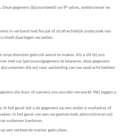
. Deze gegevens (bijvoorbeeld uw IP-adres, webbrowser en
ns in verband met fiscaal of strafrechtelijk onderzoek van
ns biedt daartegen verzetten.
n onze diensten gebruik wenst te maken. Als u dit bij ons
cturen met uw (persoons)gegevens te bewaren, deze gegevens
en documenten die wij naar aanleiding van uw opdracht hebben
egevens die door of namens ons worden verwerkt. Wij leggen u
 In het geval dat u de gegevens op een ander e-mailadres of
zoeken, in het geval van een vergeetverzoek administreren wij
onze systemen hanteren.
s op een verkeerde manier gebruiken.