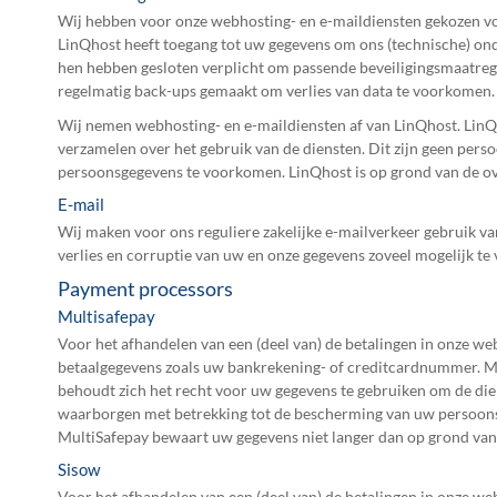
Wij hebben voor onze webhosting- en e-maildiensten gekozen voo
LinQhost heeft toegang tot uw gegevens om ons (technische) onde
hen hebben gesloten verplicht om passende beveiligingsmaatreg
regelmatig back-ups gemaakt om verlies van data te voorkomen.
Wij nemen webhosting- en e-maildiensten af van LinQhost. LinQ
verzamelen over het gebruik van de diensten. Dit zijn geen pe
persoonsgegevens te voorkomen. LinQhost is op grond van de o
E-mail
Wij maken voor ons reguliere zakelijke e-mailverkeer gebruik v
verlies en corruptie van uw en onze gegevens zoveel mogelijk te
Payment processors
Multisafepay
Voor het afhandelen van een (deel van) de betalingen in onze 
betaalgegevens zoals uw bankrekening- of creditcardnummer. M
behoudt zich het recht voor uw gegevens te gebruiken om de die
waarborgen met betrekking tot de bescherming van uw persoonsg
MultiSafepay bewaart uw gegevens niet langer dan op grond van d
Sisow
Voor het afhandelen van een (deel van) de betalingen in onze 