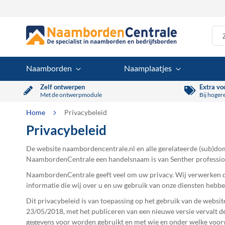
Ga
naar
de
inhoud
Naamborden
Naamplaatjes
Zelf ontwerpen
Extra vo
Met de ontwerpmodule
Bij hoger
Home
Privacybeleid
Privacybeleid
De website naambordencentrale.nl en alle gerelateerde (sub)
NaambordenCentrale een handelsnaam is van Senther professio
NaambordenCentrale geeft veel om uw privacy. Wij verwerken da
informatie die wij over u en uw gebruik van onze diensten hebb
Dit privacybeleid is van toepassing op het gebruik van de webs
23/05/2018, met het publiceren van een nieuwe versie vervalt de
gegevens voor worden gebruikt en met wie en onder welke voorw