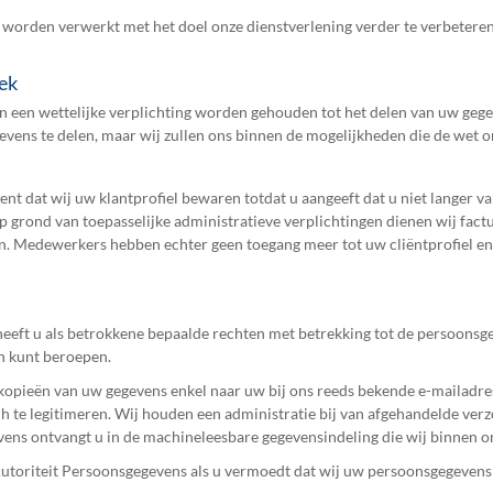
orden verwerkt met het doel onze dienstverlening verder te verbeteren
oek
en wettelijke verplichting worden gehouden tot het delen van uw gegeve
evens te delen, maar wij zullen ons binnen de mogelijkheden die de wet o
nt dat wij uw klantprofiel bewaren totdat u aangeeft dat u niet langer va
 Op grond van toepasselijke administratieve verplichtingen dienen wij fa
ren. Medewerkers hebben echter geen toegang meer tot uw cliëntprofiel 
eft u als betrokkene bepaalde rechten met betrekking tot de persoonsg
en kunt beroepen.
kopieën van uw gegevens enkel naar uw bij ons reeds bekende e-mailadres.
ch te legitimeren. Wij houden een administratie bij van afgehandelde ver
vens ontvangt u in de machineleesbare gegevensindeling die wij binnen 
 de Autoriteit Persoonsgegevens als u vermoedt dat wij uw persoonsgegeven