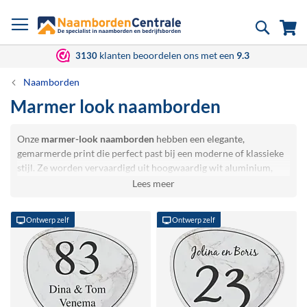
Ga
Zoek
Wi
naar
de
inhoud
klanten beoordelen ons met een
9.3
3130
Naamborden
Marmer look naamborden
Onze
marmer-look naamborden
hebben een elegante,
gemarmerde print die perfect past bij een moderne of klassieke
stijl. Ze worden vervaardigd uit hoogwaardig wit aluminium,
wat zorgt voor een luxe uitstraling en lange levensduur.
Deze naamborden zijn verkrijgbaar in diverse vormen,
waaronder stijlvolle organische contouren. Een
naambord met
Ontwerp zelf
Ontwerp zelf
marmerlook
is ideaal voor wie houdt van een bijzonder en
verfijnd ontwerp dat zowel binnen als buiten tot zijn recht komt.