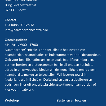
Burg Grothestraat 53
3761 CL Soest
Contact
+31 (0)85 40 126 43
info@naambordencentrale.nl
Openingstijden
Ma - Vrij / 9:00 - 17:00
NaambordenCentrale is de specialist in het leveren van
naamborden, naamplaatjes en huisnummers voor bij de
voordeur
.
Ook voor bedrijfsmatige artikelen zoals
bedrijfsnaamborden
,
parkeerborden
en
pictogrammen
ben je bij ons aan het juiste
adres. In onze webshop bieden wij de mogelijkheid om je eigen
naambord te maken en te
bestellen
. Wij leveren zowel in
Nederland als in België en Duitsland en aan particulieren en
bedrijven. Kies uit ons uitgebreide assortiment naamborden of
kies voor maatwerk.
Webshop
Bestellen en betalen