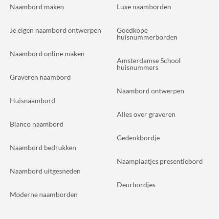
Naambord maken
Luxe naamborden
Je eigen naambord ontwerpen
Goedkope
huisnummerborden
Naambord online maken
Amsterdamse School
huisnummers
Graveren naambord
Naambord ontwerpen
Huisnaambord
Alles over graveren
Blanco naambord
Gedenkbordje
Naambord bedrukken
Naamplaatjes presentiebord
Naambord uitgesneden
Deurbordjes
Moderne naamborden