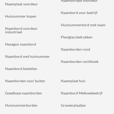
Naambordjes voordeur
Naamplaat voordeur
Naambord voor bedrijf
Huisnummer kopen
Huisnummerbord met naam
Naambord voordeur
industrieel
Plexiglas bedrukken
Hexagon naambord
Naamborden rond
Naambord met huisnummer
Naamborden rechthoek
Naambord bestellen
Naamborden voor buiten
Naamplaat huis
Goedkope naamborden
Naambord Melkveebedrijf
Huisnummerborden
Graveerplaatjes