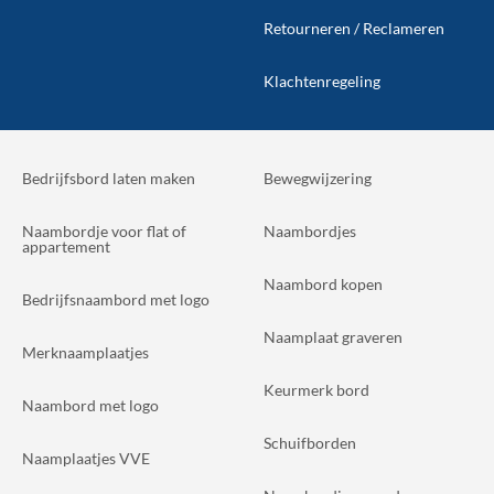
Retourneren / Reclameren
Klachtenregeling
Bedrijfsbord laten maken
Bewegwijzering
Naambordje voor flat of
Naambordjes
appartement
Naambord kopen
Bedrijfsnaambord met logo
Naamplaat graveren
Merknaamplaatjes
Keurmerk bord
Naambord met logo
Schuifborden
Naamplaatjes VVE