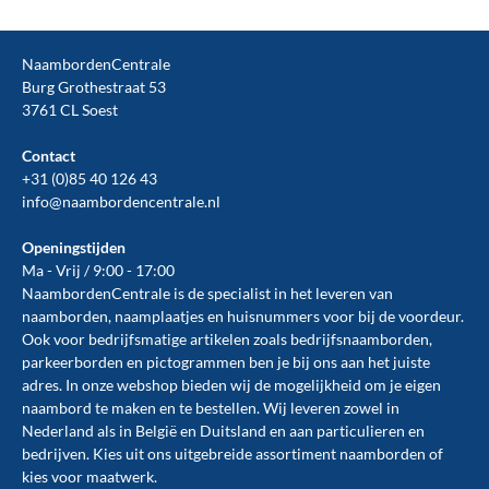
NaambordenCentrale
Burg Grothestraat 53
3761 CL Soest
Contact
+31 (0)85 40 126 43
info@naambordencentrale.nl
Openingstijden
Ma - Vrij / 9:00 - 17:00
NaambordenCentrale is de specialist in het leveren van
naamborden, naamplaatjes en huisnummers voor bij de
voordeur
.
Ook voor bedrijfsmatige artikelen zoals
bedrijfsnaamborden
,
parkeerborden
en
pictogrammen
ben je bij ons aan het juiste
adres. In onze webshop bieden wij de mogelijkheid om je eigen
naambord te maken en te
bestellen
. Wij leveren zowel in
Nederland als in België en Duitsland en aan particulieren en
bedrijven. Kies uit ons uitgebreide assortiment naamborden of
kies voor maatwerk.