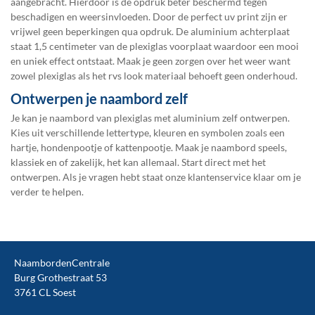
aangebracht. Hierdoor is de opdruk beter beschermd tegen
beschadigen en weersinvloeden. Door de perfect uv print zijn er
vrijwel geen beperkingen qua opdruk. De aluminium achterplaat
staat 1,5 centimeter van de plexiglas voorplaat waardoor een mooi
en uniek effect ontstaat. Maak je geen zorgen over het weer want
zowel plexiglas als het rvs look materiaal behoeft geen onderhoud.
Ontwerpen je naambord zelf
Je kan je naambord van plexiglas met aluminium zelf ontwerpen.
Kies uit verschillende lettertype, kleuren en symbolen zoals een
hartje, hondenpootje of kattenpootje. Maak je naambord speels,
klassiek en of zakelijk, het kan allemaal. Start direct met het
ontwerpen. Als je vragen hebt staat onze klantenservice klaar om je
verder te helpen.
NaambordenCentrale
Burg Grothestraat 53
3761 CL Soest