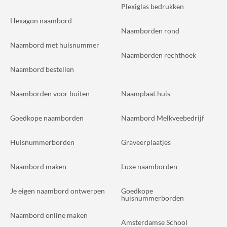
Plexiglas bedrukken
Hexagon naambord
Naamborden rond
Naambord met huisnummer
Naamborden rechthoek
Naambord bestellen
Naamborden voor buiten
Naamplaat huis
Goedkope naamborden
Naambord Melkveebedrijf
Huisnummerborden
Graveerplaatjes
Naambord maken
Luxe naamborden
Je eigen naambord ontwerpen
Goedkope
huisnummerborden
Naambord online maken
Amsterdamse School