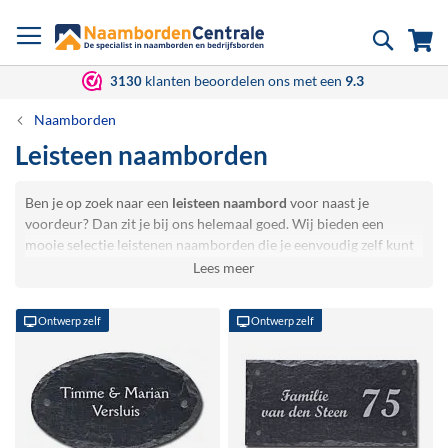
Ga
Zoek
Wi
naar
de
inhoud
klanten beoordelen ons met een
9.3
3130
Naamborden
Leisteen naamborden
Ben je op zoek naar een
leisteen naambord
voor naast je
voordeur? Dan zit je bij ons helemaal goed. Wij bieden een
mooie selectie leistenen naamborden die je eenvoudig zelf kunt
ontwerpen. Of je nu kiest voor een familienaam, huisnummer of
een combinatie: je bepaalt zelf de tekst en uitstraling. Elk
naambord van leisteen wordt met zorg en precisie gegraveerd
Ontwerp zelf
Ontwerp zelf
met een laser. Hierbij wordt het bovenste laagje weggebrand,
waardoor de natuurlijke, lichtgrijze kern zichtbaar wordt - strak,
subtiel en perfect passend bij de robuuste uitstraling van het
steen.