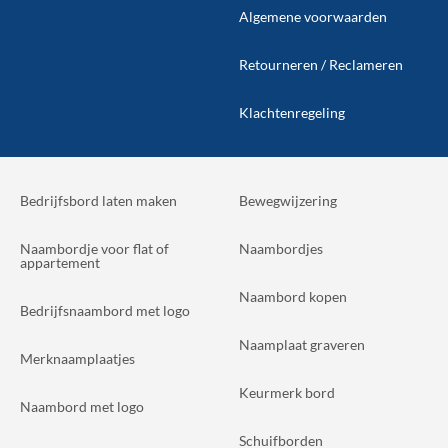
Algemene voorwaarden
Retourneren / Reclameren
Klachtenregeling
Bedrijfsbord laten maken
Bewegwijzering
Naambordje voor flat of
Naambordjes
appartement
Naambord kopen
Bedrijfsnaambord met logo
Naamplaat graveren
Merknaamplaatjes
Keurmerk bord
Naambord met logo
Schuifborden