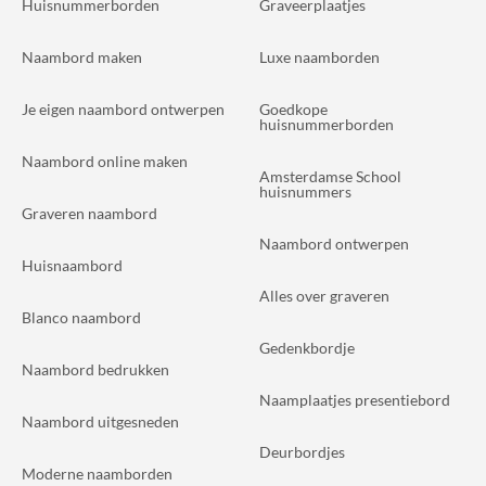
Huisnummerborden
Graveerplaatjes
Naambord maken
Luxe naamborden
Je eigen naambord ontwerpen
Goedkope
huisnummerborden
Naambord online maken
Amsterdamse School
huisnummers
Graveren naambord
Naambord ontwerpen
Huisnaambord
Alles over graveren
Blanco naambord
Gedenkbordje
Naambord bedrukken
Naamplaatjes presentiebord
Naambord uitgesneden
Deurbordjes
Moderne naamborden