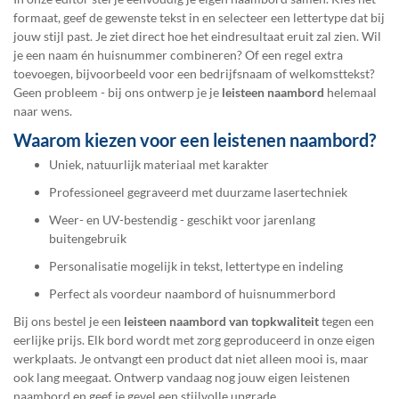
formaat, geef de gewenste tekst in en selecteer een lettertype dat bij
jouw stijl past. Je ziet direct hoe het eindresultaat eruit zal zien. Wil
je een naam én huisnummer combineren? Of een regel extra
toevoegen, bijvoorbeeld voor een bedrijfsnaam of welkomsttekst?
Geen probleem - bij ons ontwerp je je
leisteen naambord
helemaal
naar wens.
Waarom kiezen voor een leistenen naambord?
Uniek, natuurlijk materiaal met karakter
Professioneel gegraveerd met duurzame lasertechniek
Weer- en UV-bestendig - geschikt voor jarenlang
buitengebruik
Personalisatie mogelijk in tekst, lettertype en indeling
Perfect als voordeur naambord of huisnummerbord
Bij ons bestel je een
leisteen naambord van topkwaliteit
tegen een
eerlijke prijs. Elk bord wordt met zorg geproduceerd in onze eigen
werkplaats. Je ontvangt een product dat niet alleen mooi is, maar
ook lang meegaat. Ontwerp vandaag nog jouw eigen leistenen
naambord en geef je gevel een stijlvolle upgrade.