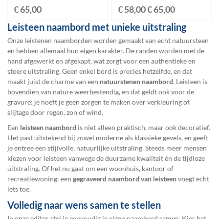
€ 65,00
€ 58,00
€ 65,00
Leisteen naambord met unieke uitstraling
Onze leistenen naamborden worden gemaakt van echt natuursteen
en hebben allemaal hun eigen karakter. De randen worden met de
hand afgewerkt en afgekapt, wat zorgt voor een authentieke en
stoere uitstraling. Geen enkel bord is precies hetzelfde, en dat
maakt juist de charme van een
natuurstenen naambord
. Leisteen is
bovendien van nature weerbestendig, en dat geldt ook voor de
gravure: je hoeft je geen zorgen te maken over verkleuring of
slijtage door regen, zon of wind.
Een
leisteen naambord
is niet alleen praktisch, maar ook decoratief.
Het past uitstekend bij zowel moderne als klassieke gevels, en geeft
je entree een stijlvolle, natuurlijke uitstraling. Steeds meer mensen
kiezen voor leisteen vanwege de duurzame kwaliteit én de tijdloze
uitstraling. Of het nu gaat om een woonhuis, kantoor of
recreatiewoning: een
gegraveerd naambord van leisteen
voegt echt
iets toe.
Volledig naar wens samen te stellen
In onze editor stel je eenvoudig je eigen naambord samen. Kies het