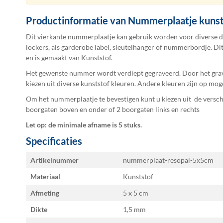
de
afbeeldingen-
Productinformatie van Nummerplaatje kunst
gallerij
Dit vierkante nummerplaatje kan gebruik worden voor diverse d
lockers, als garderobe label, sleutelhanger of nummerbordje. D
en is gemaakt van Kunststof.
Het gewenste nummer wordt verdiept gegraveerd. Door het grav
kiezen uit diverse kunststof kleuren. Andere kleuren zijn op mog
Om het nummerplaatje te bevestigen kunt u kiezen uit de versc
boorgaten boven en onder of 2 boorgaten links en rechts
Let op: de minimale afname is 5 stuks.
Specificaties
Specificaties
Artikelnummer
nummerplaat-resopal-5x5cm
Materiaal
Kunststof
Afmeting
5 x 5
Dikte
1,5 mm