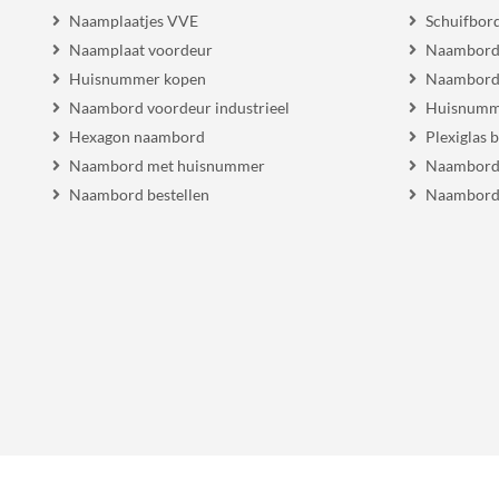
Naamplaatjes VVE
Schuifbor
Naamplaat voordeur
Naambordj
Huisnummer kopen
Naambord 
Naambord voordeur industrieel
Huisnumm
Hexagon naambord
Plexiglas 
Naambord met huisnummer
Naambord
Naambord bestellen
Naambord