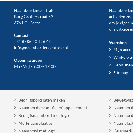
NaambordenCentrale
NaambordenCe
Burg Grothestraat 53
artikelen zoa
3761 CL Soest
om je eigen 
ons uitgebre
Contact
+31 (0)85 40 126 43
Webshop
info@naambordencentrale.nl
Mijn acco
Winkelwa
Openingstijden
Kennisban
Ma - Vrij / 9:00 - 17:00
Sitemap
Bedrijfsbord laten maken
Bewegwijz
Naambordje voor flat of appartement
Naambord
Bedrijfsnaambord met logo
Naambord
Merknaamplaatjes
Naamplaat
Naambord met logo
Keurmerk