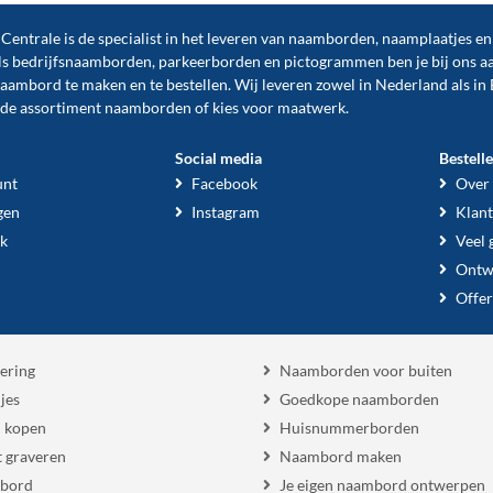
ntrale is de specialist in het leveren van naamborden, naamplaatjes e
ls
bedrijfsnaamborden
,
parkeerborden
en
pictogrammen
ben je bij ons a
naambord te maken en te
bestellen
. Wij leveren zowel in Nederland als in 
ide assortiment naamborden of kies voor maatwerk.
Social media
Bestell
unt
Facebook
Over
gen
Instagram
Klant
k
Veel 
Ontw
Offer
ering
Naamborden voor buiten
jes
Goedkope naamborden
 kopen
Huisnummerborden
 graveren
Naambord maken
 bord
Je eigen naambord ontwerpen