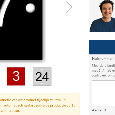
Huisnummer
Meerdere bordj
met 1 t/m 50 e
controleer of u 
ductie van dit product tijdelijk stil t/m 14
n automatisch gestart zodra de productie op 15
Aantal: 1
voor u klaar.