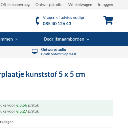
Offerteaanvraag
Ontwerpstudio
Winkelwagen
Inloggen
Vragen of advies nodig?
Winkel
085 40 126 43
rammen
Bedrijfsnaamborden
Ontwerpstudio
Gratis ontwerp op maat
laatje kunststof
5 x 5 cm
tuks voor
€ 5,56
p/stuk
tuks voor
€ 5,27
p/stuk
rkdagen