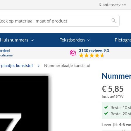
Klantenservice
Zoek
Zoek
Huisnummers
Tekstborden
Pictog
ordeel
3130
reviews
9.3
e afname
laatjes kunststof
Nummerplaatje kunststof
Nummerp
€ 5,85
Inclusief BTW
Bestel 10 s
Bestel 20 s
Levertijd:
4-5 we