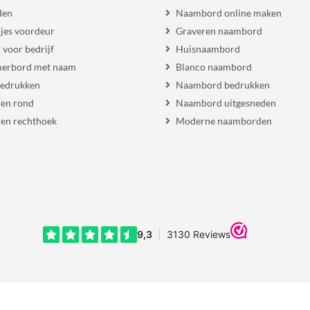
den
Naambord online maken
es voordeur
Graveren naambord
voor bedrijf
Huisnaambord
erbord met naam
Blanco naambord
bedrukken
Naambord bedrukken
en rond
Naambord uitgesneden
en rechthoek
Moderne naamborden
Copyright © 2016 - 2026 NaambordenCentrale. All rechten voorbehouden.