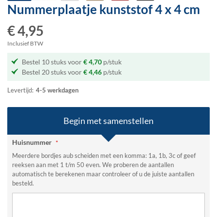
Nummerplaatje kunststof
4 x 4 cm
Ga
naar
€ 4,95
het
begin
Inclusief BTW
van
de
Bestel 10 stuks voor
€ 4,70
p/stuk
afbeeldingen-
Bestel 20 stuks voor
€ 4,46
p/stuk
gallerij
Levertijd:
4-5 werkdagen
Begin met samenstellen
Huisnummer
Meerdere bordjes aub scheiden met een komma: 1a, 1b, 3c of geef
reeksen aan met 1 t/m 50 even. We proberen de aantallen
automatisch te berekenen maar controleer of u de juiste aantallen
besteld.