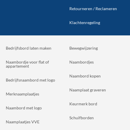
Retourneren / Reclameren
Klachtenregeling
Bedrijfsbord laten maken
Bewegwijzering
Naambordje voor flat of
Naambordjes
appartement
Naambord kopen
Bedrijfsnaambord met logo
Naamplaat graveren
Merknaamplaatjes
Keurmerk bord
Naambord met logo
Schuifborden
Naamplaatjes VVE