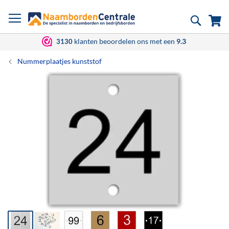
Ga
Zoek
Wi
naar
de
inhoud
klanten beoordelen ons met een
9.3
3130
Nummerplaatjes kunststof
Ga
naar
het
einde
van
de
afbeeldingen-
gallerij