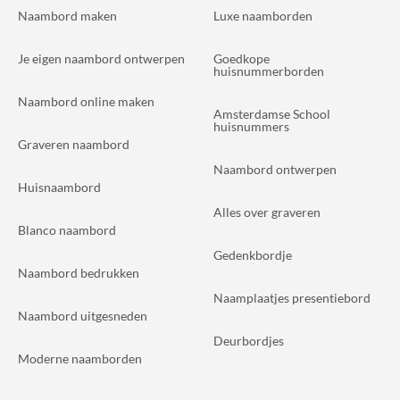
Naambord maken
Luxe naamborden
Je eigen naambord ontwerpen
Goedkope
huisnummerborden
Naambord online maken
Amsterdamse School
huisnummers
Graveren naambord
Naambord ontwerpen
Huisnaambord
Alles over graveren
Blanco naambord
Gedenkbordje
Naambord bedrukken
Naamplaatjes presentiebord
Naambord uitgesneden
Deurbordjes
Moderne naamborden