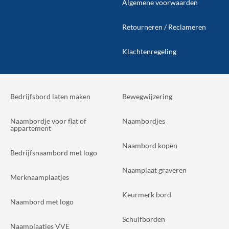
Algemene voorwaarden
Retourneren / Reclameren
Klachtenregeling
Bedrijfsbord laten maken
Bewegwijzering
Naambordje voor flat of
Naambordjes
appartement
Naambord kopen
Bedrijfsnaambord met logo
Naamplaat graveren
Merknaamplaatjes
Keurmerk bord
Naambord met logo
Schuifborden
Naamplaatjes VVE