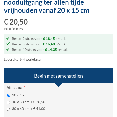
nooduitgang ter allen tijde
het
vrijhouden
vanaf 20 x 15 cm
begin
van
€ 20,50
de
afbeeldingen-
Inclusief BTW
gallerij
Bestel 2 stuks voor
€ 18,45
p/stuk
Bestel 5 stuks voor
€ 16,40
p/stuk
Bestel 10 stuks voor
€ 14,35
p/stuk
Levertijd:
3-4 werkdagen
Begin met samenstellen
Afmeting
20 x 15 cm
40 x 30 cm
+
€ 20,50
80 x 60 cm
+
€ 41,00