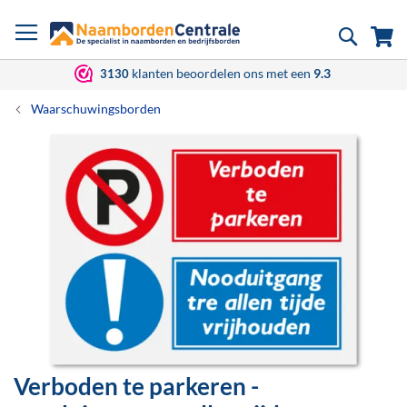
Ga
Zoek
Wi
naar
de
inhoud
klanten beoordelen ons met een
9.3
3130
Waarschuwingsborden
Ga
naar
het
einde
van
de
afbeeldingen-
gallerij
Verboden te parkeren -
Ga
naar