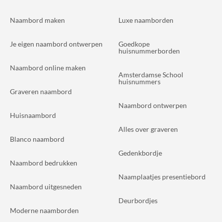
Naambord maken
Luxe naamborden
Je eigen naambord ontwerpen
Goedkope
huisnummerborden
Naambord online maken
Amsterdamse School
huisnummers
Graveren naambord
Naambord ontwerpen
Huisnaambord
Alles over graveren
Blanco naambord
Gedenkbordje
Naambord bedrukken
Naamplaatjes presentiebord
Naambord uitgesneden
Deurbordjes
Moderne naamborden