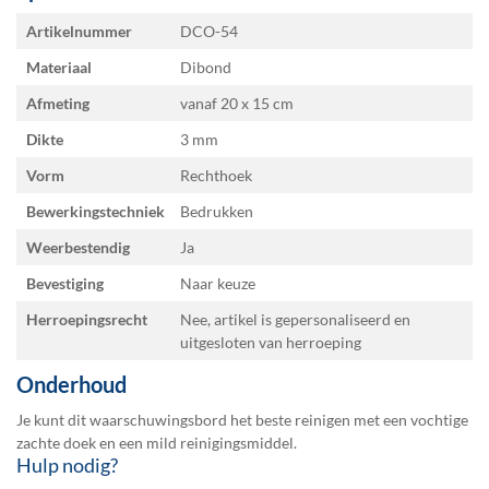
Specificaties
Artikelnummer
DCO-54
Materiaal
Dibond
Afmeting
vanaf 20 x 15
Dikte
3 mm
Vorm
Rechthoek
Bewerkingstechniek
Bedrukken
Weerbestendig
Ja
Bevestiging
Naar keuze
Herroepingsrecht
Nee, artikel is gepersonaliseerd en
uitgesloten van herroeping
Onderhoud
Je kunt dit waarschuwingsbord het beste reinigen met een vochtige
zachte doek en een mild reinigingsmiddel.
Hulp nodig?