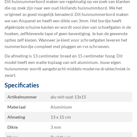
Dit huisnummerbord maken we regelmatig op verzoek van klanten
die op zoek zijn naar een oud Hollands huisnummbord. We het
origineel zo goed mogelijk benaderd. Dit huisnummerbord maken
we van Alupanel en heeft een dikte van 3mm. Het bordje heeft
afgeknipte schuine kanten en wordt voorzien van schoefgaten in de
hoeken, zelfklevende tape of geen bevestiging. Je kan de gewenste
opties zelf kiezen. Wanneer je kiest voor schroefgaten leveren het
nummerbordje compleet met pluggen en rvs schroeven.
De afmeting is 13 centimeter breed en 15 centimeter hoog. Dit
model heeft een matte toplaag van wit aluminium. Jouw eigen
huisnummer wordt aangebracht middels moderne druktechniek in
zwart.
Specificaties
Specificaties
Artikelnummer
alu-wit-oud-13x15
Materiaal
Aluminium
Afmeting
13 x 15
Dikte
3 mm