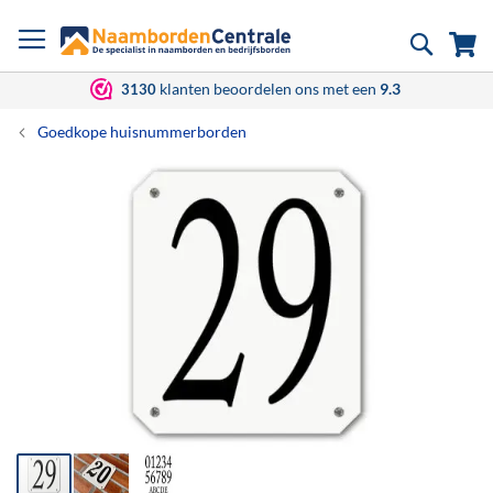
Ga
Zoek
Wi
naar
de
inhoud
klanten beoordelen ons met een
9.3
3130
Goedkope huisnummerborden
Ga
naar
het
einde
van
de
afbeeldingen-
gallerij