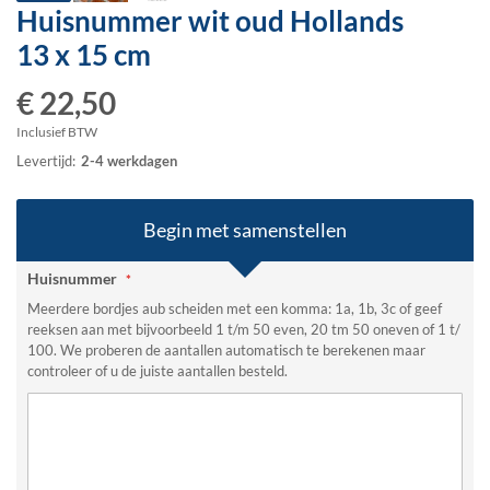
Huisnummer wit oud Hollands
Ga
naar
13 x 15 cm
het
begin
€ 22,50
van
de
Inclusief BTW
afbeeldingen-
Levertijd:
2-4 werkdagen
gallerij
Begin met samenstellen
Huisnummer
Meerdere bordjes aub scheiden met een komma: 1a, 1b, 3c of geef
reeksen aan met bijvoorbeeld 1 t/m 50 even, 20 tm 50 oneven of 1 t/
100. We proberen de aantallen automatisch te berekenen maar
controleer of u de juiste aantallen besteld.