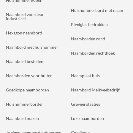
Huisnummer kopen
Huisnummerbord met naam
Naambord voordeur
industrieel
Plexiglas bedrukken
Hexagon naambord
Naamborden rond
Naambord met huisnummer
Naamborden rechthoek
Naambord bestellen
Naamborden voor buiten
Naamplaat huis
Goedkope naamborden
Naambord Melkveebedrijf
Huisnummerborden
Graveerplaatjes
Naambord maken
Luxe naamborden
Je eigen naambord ontwerpen
Goedkope