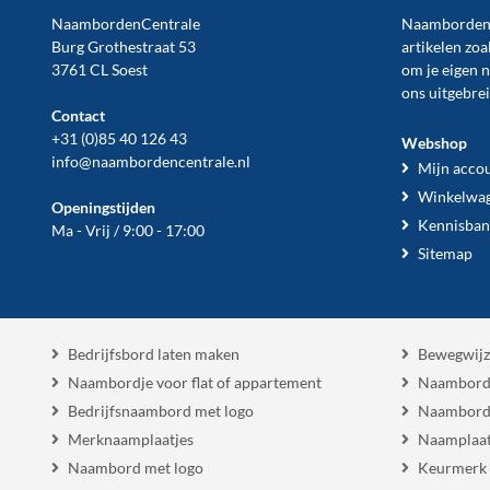
NaambordenCentrale
NaambordenCe
Burg Grothestraat 53
artikelen zoa
3761 CL Soest
om je eigen 
ons uitgebre
Contact
+31 (0)85 40 126 43
Webshop
info@naambordencentrale.nl
Mijn acco
Winkelwa
Openingstijden
Kennisban
Ma - Vrij / 9:00 - 17:00
Sitemap
Bedrijfsbord laten maken
Bewegwijz
Naambordje voor flat of appartement
Naambord
Bedrijfsnaambord met logo
Naambord
Merknaamplaatjes
Naamplaat
Naambord met logo
Keurmerk