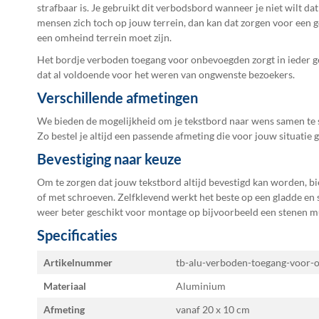
de
strafbaar is. Je gebruikt dit verbodsbord wanneer je niet wilt d
afbeeldingen-
mensen zich toch op jouw terrein, dan kan dat zorgen voor een ge
gallerij
een omheind terrein moet zijn.
Het bordje verboden toegang voor onbevoegden zorgt in ieder ge
dat al voldoende voor het weren van ongwenste bezoekers.
Verschillende afmetingen
We bieden de mogelijkheid om je tekstbord naar wens samen te st
Zo bestel je altijd een passende afmeting die voor jouw situatie g
Bevestiging naar keuze
Om te zorgen dat jouw tekstbord altijd bevestigd kan worden, bi
of met schroeven. Zelfklevend werkt het beste op een gladde en
weer beter geschikt voor montage op bijvoorbeeld een stenen m
Specificaties
Specificaties
Artikelnummer
tb-alu-verboden-toegang-voor
Materiaal
Aluminium
Afmeting
vanaf 20 x 10