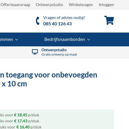
Offerteaanvraag
Ontwerpstudio
Winkelwagen
Inloggen
Vragen of advies nodig?
Winkel
085 40 126 43
rammen
Bedrijfsnaamborden
Ontwerpstudio
Gratis ontwerp op maat
n toegang voor onbevoegden
 x 10 cm
uks voor
€ 18,45
p/stuk
uks voor
€ 17,43
p/stuk
tuks voor
€ 16,40
p/stuk