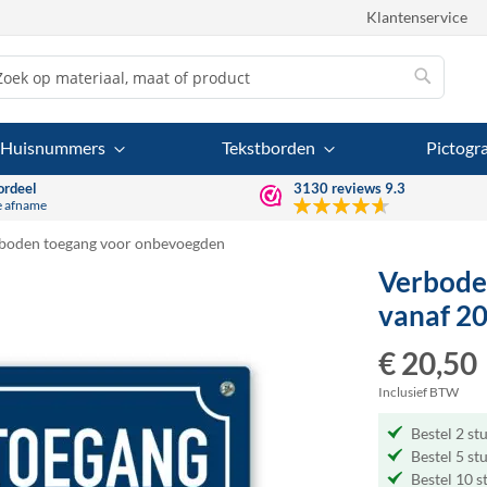
Klantenservice
Zoek
Zoek
Huisnummers
Tekstborden
Pictog
ordeel
3130
reviews
9.3
e afname
boden toegang voor onbevoegden
Verbode
vanaf 20
€ 20,50
Inclusief BTW
Bestel 2 st
Bestel 5 st
Bestel 10 s