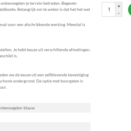
at onbevoegden je terrein betreden. Begeven
+
ldboete. Belangrijk om te weten is dat het het wel
-
val voor een afschrikkende werking. Meestal is
ellen. Je hebt keuze uit verschillende afmetingen.
eschikt is.
eden we de keuze uit een zelfklevende bevestiging
 schone ondergrond. De optie met boorgaten is
uur.
-onbevoegden-blauw