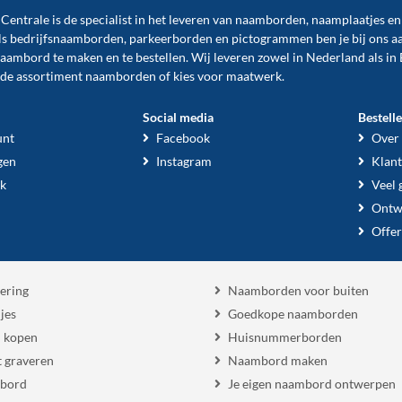
ntrale is de specialist in het leveren van naamborden, naamplaatjes e
ls
bedrijfsnaamborden
,
parkeerborden
en
pictogrammen
ben je bij ons a
naambord te maken en te
bestellen
. Wij leveren zowel in Nederland als in 
ide assortiment naamborden of kies voor maatwerk.
Social media
Bestell
unt
Facebook
Over
gen
Instagram
Klant
k
Veel 
Ontw
Offer
ering
Naamborden voor buiten
jes
Goedkope naamborden
 kopen
Huisnummerborden
 graveren
Naambord maken
 bord
Je eigen naambord ontwerpen