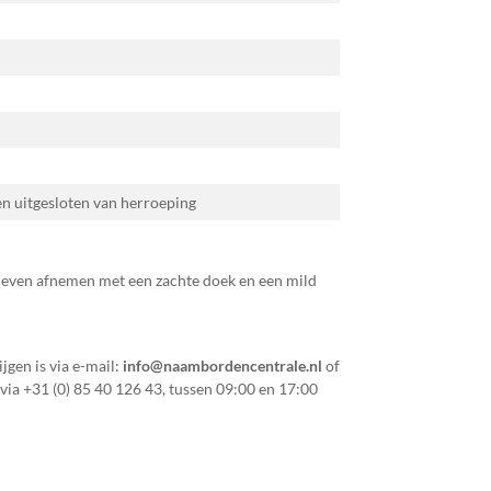
 en uitgesloten van herroeping
 even afnemen met een zachte doek en een mild
jgen is via e-mail:
info@naambordencentrale.nl
of
 via
+31 (0) 85 40 126 43
, tussen 09:00 en 17:00