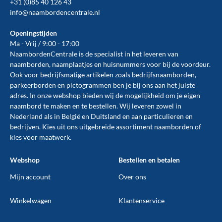
+31 (0)85 40 126 43
info@naambordencentrale.nl
Openingstijden
Ma - Vrij / 9:00 - 17:00
NaambordenCentrale is de specialist in het leveren van
naamborden, naamplaatjes en huisnummers voor bij de
voordeur
.
Ook voor bedrijfsmatige artikelen zoals
bedrijfsnaamborden
,
parkeerborden
en
pictogrammen
ben je bij ons aan het juiste
adres. In onze webshop bieden wij de mogelijkheid om je eigen
naambord te maken en te
bestellen
. Wij leveren zowel in
Nederland als in België en Duitsland en aan particulieren en
bedrijven. Kies uit ons uitgebreide assortiment naamborden of
kies voor maatwerk.
Webshop
Bestellen en betalen
Mijn account
Over ons
Winkelwagen
Klantenservice