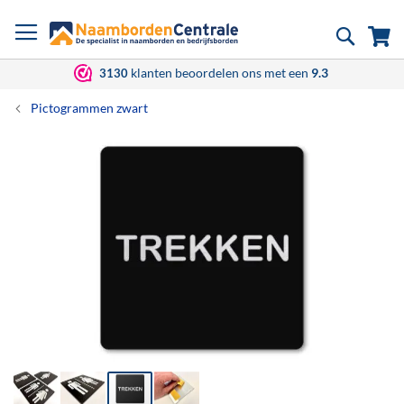
Ga
Zoek
Wi
naar
de
inhoud
klanten beoordelen ons met een
9.3
3130
Pictogrammen zwart
Ga
naar
het
einde
van
de
afbeeldingen-
gallerij