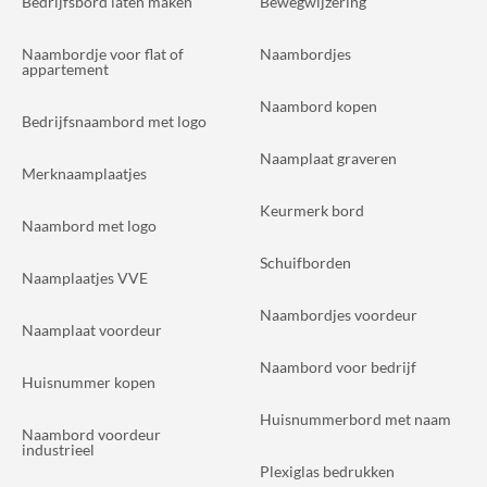
Bedrijfsbord laten maken
Bewegwijzering
Naambordje voor flat of
Naambordjes
appartement
Naambord kopen
Bedrijfsnaambord met logo
Naamplaat graveren
Merknaamplaatjes
Keurmerk bord
Naambord met logo
Schuifborden
Naamplaatjes VVE
Naambordjes voordeur
Naamplaat voordeur
Naambord voor bedrijf
Huisnummer kopen
Huisnummerbord met naam
Naambord voordeur
industrieel
Plexiglas bedrukken