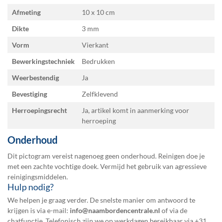
Afmeting
10 x 10
Dikte
3 mm
Vorm
Vierkant
Bewerkingstechniek
Bedrukken
Weerbestendig
Ja
Bevestiging
Zelfklevend
Herroepingsrecht
Ja, artikel komt in aanmerking voor
herroeping
Onderhoud
Dit pictogram vereist nagenoeg geen onderhoud. Reinigen doe je
met een zachte vochtige doek. Vermijd het gebruik van agressieve
reinigingsmiddelen.
Hulp nodig?
We helpen je graag verder. De snelste manier om antwoord te
krijgen is via e-mail:
info@naambordencentrale.nl
of via de
chatfunctie. Telefonisch zijn we op werkdagen bereikbaar via
+31