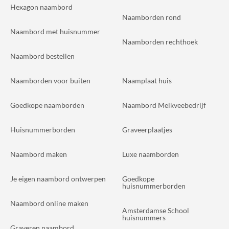
Hexagon naambord
Naamborden rond
Naambord met huisnummer
Naamborden rechthoek
Naambord bestellen
Naamborden voor buiten
Naamplaat huis
Goedkope naamborden
Naambord Melkveebedrijf
Huisnummerborden
Graveerplaatjes
Naambord maken
Luxe naamborden
Je eigen naambord ontwerpen
Goedkope
huisnummerborden
Naambord online maken
Amsterdamse School
huisnummers
Graveren naambord