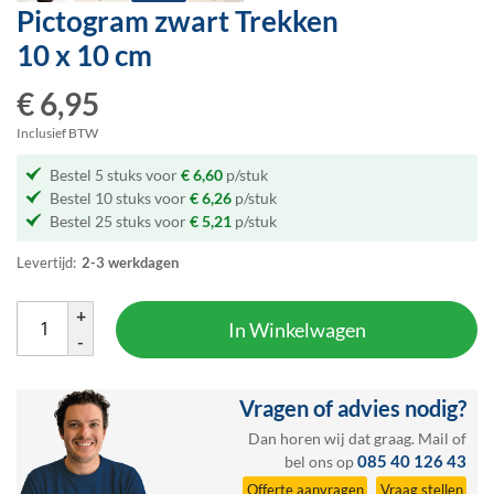
Pictogram zwart Trekken
Ga
naar
10 x 10 cm
het
begin
€ 6,95
van
de
Inclusief BTW
afbeeldingen-
Bestel 5 stuks voor
€ 6,60
p/stuk
gallerij
Bestel 10 stuks voor
€ 6,26
p/stuk
Bestel 25 stuks voor
€ 5,21
p/stuk
Levertijd:
2-3 werkdagen
+
In Winkelwagen
-
Vragen of advies nodig?
Dan horen wij dat graag.
Mail
of
085 40 126 43
bel ons op
Offerte aanvragen
Vraag stellen