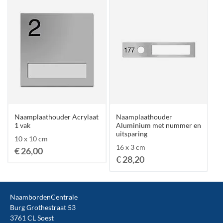
Naamplaathouder Acrylaat
Naamplaathouder
1 vak
Aluminium met nummer en
uitsparing
10 x 10 cm
16 x 3 cm
€ 26,00
€ 28,20
NaambordenCentrale
Burg Grothestraat 53
3761 CL Soest