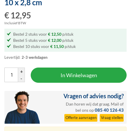
10 x 2,8 cm
het
begin
€ 12,95
van
de
Inclusief BTW
afbeeldingen-
Bestel 2 stuks voor
€ 12,50
p/stuk
gallerij
Bestel 5 stuks voor
€ 12,00
p/stuk
Bestel 10 stuks voor
€ 11,50
p/stuk
Levertijd:
2-3 werkdagen
+
In Winkelwagen
-
Vragen of advies nodig?
Dan horen wij dat graag.
Mail
of
085 40 126 43
bel ons op
Offerte aanvragen
Vraag stellen