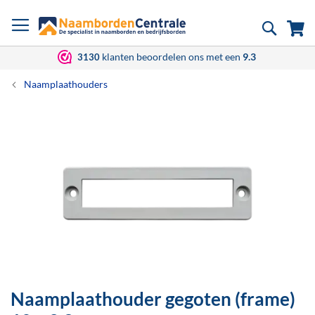
Ga
Zoek
Wi
naar
de
inhoud
klanten beoordelen ons met een
9.3
3130
Naamplaathouders
Ga
naar
het
einde
van
de
afbeeldingen-
gallerij
Naamplaathouder gegoten (frame)
Ga
naar