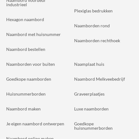
Naambord voordeur
industrieel
Plexiglas bedrukken
Hexagon naambord
Naamborden rond
Naambord met huisnummer
Naamborden rechthoek
Naambord bestellen
Naamborden voor buiten
Naamplaat huis
Goedkope naamborden
Naambord Melkveebedrijf
Huisnummerborden
Graveerplaatjes
Naambord maken
Luxe naamborden
Je eigen naambord ontwerpen
Goedkope
huisnummerborden
Naambord online maken