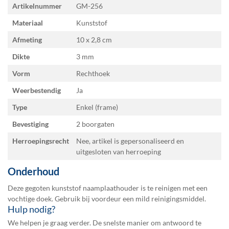
Specificaties
Artikelnummer
GM-256
Materiaal
Kunststof
Afmeting
10 x 2,8
Dikte
3 mm
Vorm
Rechthoek
Weerbestendig
Ja
Type
Enkel (frame)
Bevestiging
2 boorgaten
Herroepingsrecht
Nee, artikel is gepersonaliseerd en
uitgesloten van herroeping
Onderhoud
Deze gegoten kunststof naamplaathouder is te reinigen met een
vochtige doek. Gebruik bij voordeur een mild reinigingsmiddel.
Hulp nodig?
We helpen je graag verder. De snelste manier om antwoord te