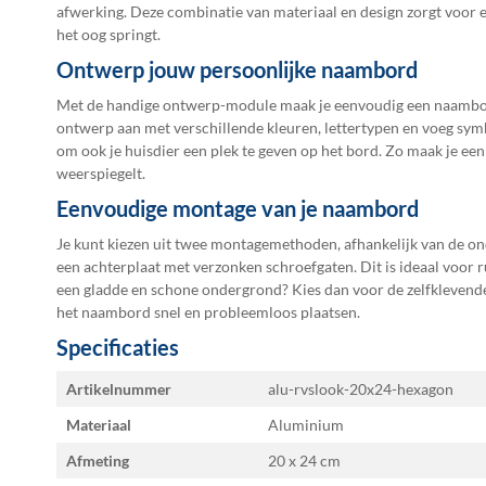
de
afwerking. Deze combinatie van materiaal en design zorgt voor ee
afbeeldingen-
het oog springt.
gallerij
Ontwerp jouw persoonlijke naambord
Met de handige ontwerp-module maak je eenvoudig een naambord
ontwerp aan met verschillende kleuren, lettertypen en voeg symb
om ook je huisdier een plek te geven op het bord. Zo maak je e
weerspiegelt.
Eenvoudige montage van je naambord
Je kunt kiezen uit twee montagemethoden, afhankelijk van de on
een achterplaat met verzonken schroefgaten. Dit is ideaal voor
een gladde en schone ondergrond? Kies dan voor de zelfklevende 
het naambord snel en probleemloos plaatsen.
Specificaties
Specificaties
Artikelnummer
alu-rvslook-20x24-hexagon
Materiaal
Aluminium
Afmeting
20 x 24