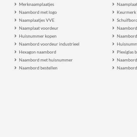
Merknaamplaatjes
Naamplaat
Naambord met logo
Keurmerk
Naamplaatjes VVE
Schuifbor
Naamplaat voordeur
Naambordj
Huisnummer kopen
Naambord 
Naambord voordeur industrieel
Huisnumm
Hexagon naambord
Plexiglas 
Naambord met huisnummer
Naambord
Naambord bestellen
Naambord