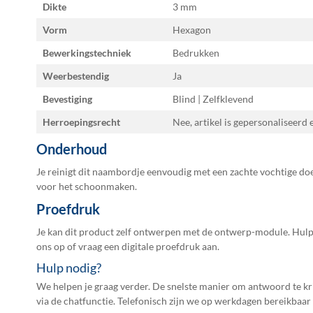
Dikte
3 mm
Vorm
Hexagon
Bewerkingstechniek
Bedrukken
Weerbestendig
Ja
Bevestiging
Blind | Zelfklevend
Herroepingsrecht
Nee, artikel is gepersonaliseerd
Onderhoud
Je reinigt dit naambordje eenvoudig met een zachte vochtige do
voor het schoonmaken.
Proefdruk
Je kan dit product zelf ontwerpen met de ontwerp-module. Hul
ons op of vraag een
digitale proefdruk
aan.
Hulp nodig?
We helpen je graag verder. De snelste manier om antwoord te kri
via de chatfunctie. Telefonisch zijn we op werkdagen bereikbaar