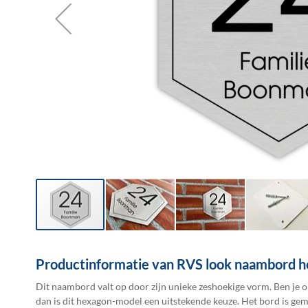
Ga
naar
Productinformatie van RVS look naambord 
het
begin
Dit naambord valt op door zijn unieke zeshoekige vorm. Ben je 
van
dan is dit hexagon-model een uitstekende keuze. Het bord is ge