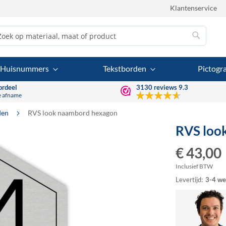
Klantenservice
Zoek
Zoek
Huisnummers
Tekstborden
Pictog
ordeel
3130
reviews
9.3
e afname
den
RVS look naambord hexagon
RVS loo
€ 43,00
Inclusief BTW
Levertijd:
3-4 we