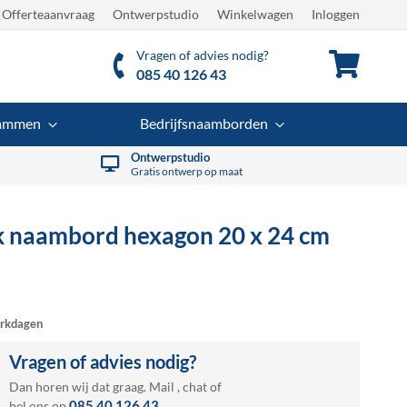
Offerteaanvraag
Ontwerpstudio
Winkelwagen
Inloggen
Vragen of advies nodig?
Winkel
085 40 126 43
rammen
Bedrijfsnaamborden
Ontwerpstudio
Gratis ontwerp op maat
k naambord hexagon
20 x 24 cm
rkdagen
Vragen of advies nodig?
Dan horen wij dat graag.
Mail
,
chat
of
085 40 126 43
bel ons op