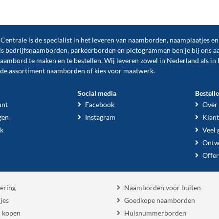
ntrale is de specialist in het leveren van naamborden, naamplaatjes e
ls
bedrijfsnaamborden
,
parkeerborden
en
pictogrammen
ben je bij ons a
naambord te maken en te
bestellen
. Wij leveren zowel in Nederland als in 
ide assortiment naamborden of kies voor maatwerk.
Social media
Bestell
unt
Facebook
Over
gen
Instagram
Klant
k
Veel 
Ontw
Offer
ering
Naamborden voor buiten
jes
Goedkope naamborden
 kopen
Huisnummerborden