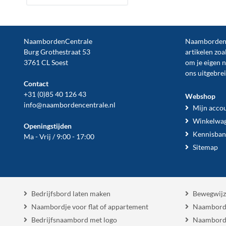
NaambordenCentrale
NaambordenCe
Burg Grothestraat 53
artikelen zoa
3761 CL Soest
om je eigen 
ons uitgebre
Contact
+31 (0)85 40 126 43
Webshop
info@naambordencentrale.nl
Mijn acco
Winkelwa
Openingstijden
Kennisban
Ma - Vrij / 9:00 - 17:00
Sitemap
Bedrijfsbord laten maken
Bewegwijz
Naambordje voor flat of appartement
Naambord
Bedrijfsnaambord met logo
Naambord