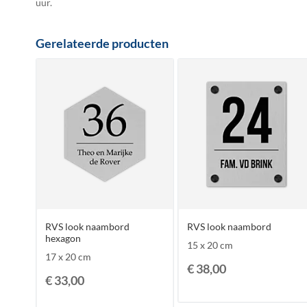
uur.
Gerelateerde producten
RVS look naambord
RVS look naambord
hexagon
15 x 20 cm
17 x 20 cm
€ 38,00
€ 33,00