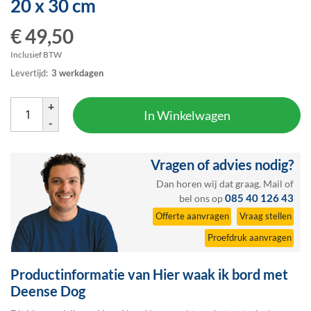
20 x 30 cm
het
begin
€ 49,50
van
de
Inclusief BTW
afbeeldingen-
Levertijd:
3 werkdagen
gallerij
+
In Winkelwagen
-
Vragen of advies nodig?
Dan horen wij dat graag.
Mail
of
085 40 126 43
bel ons op
Offerte aanvragen
Vraag stellen
Proefdruk aanvragen
Productinformatie van Hier waak ik bord met
Deense Dog