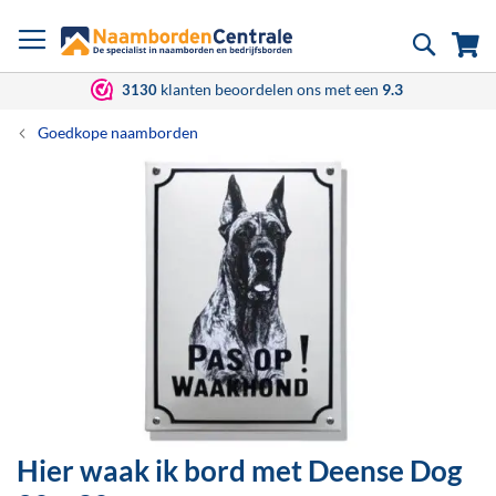
Ga
Zoek
Wi
naar
de
inhoud
klanten beoordelen ons met een
9.3
3130
Goedkope naamborden
Ga
naar
het
einde
van
de
afbeeldingen-
gallerij
Hier waak ik bord met Deense Dog
Ga
naar