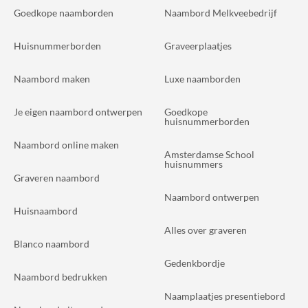
Goedkope naamborden
Naambord Melkveebedrijf
Huisnummerborden
Graveerplaatjes
Naambord maken
Luxe naamborden
Je eigen naambord ontwerpen
Goedkope
huisnummerborden
Naambord online maken
Amsterdamse School
huisnummers
Graveren naambord
Naambord ontwerpen
Huisnaambord
Alles over graveren
Blanco naambord
Gedenkbordje
Naambord bedrukken
Naamplaatjes presentiebord