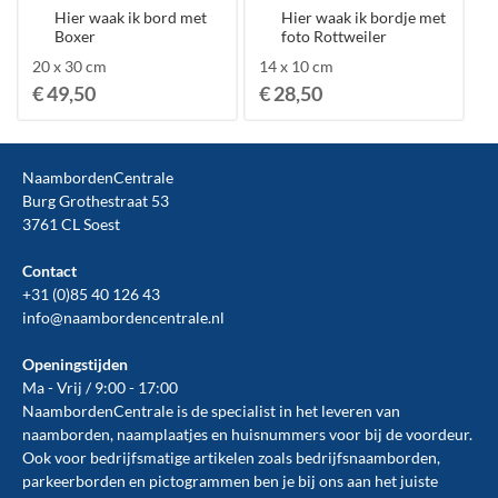
Hier waak ik bord met
Hier waak ik bordje met
Boxer
foto Rottweiler
20 x 30 cm
14 x 10 cm
€ 49,50
€ 28,50
NaambordenCentrale
Burg Grothestraat 53
3761 CL Soest
Contact
+31 (0)85 40 126 43
info@naambordencentrale.nl
Openingstijden
Ma - Vrij / 9:00 - 17:00
NaambordenCentrale is de specialist in het leveren van
naamborden, naamplaatjes en huisnummers voor bij de
voordeur
.
Ook voor bedrijfsmatige artikelen zoals
bedrijfsnaamborden
,
parkeerborden
en
pictogrammen
ben je bij ons aan het juiste