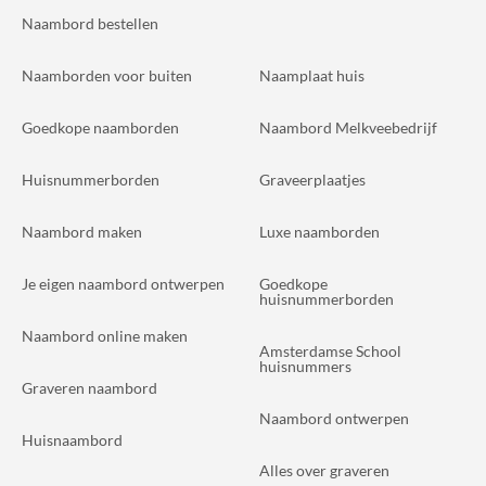
Naambord bestellen
Naamborden voor buiten
Naamplaat huis
Goedkope naamborden
Naambord Melkveebedrijf
Huisnummerborden
Graveerplaatjes
Naambord maken
Luxe naamborden
Je eigen naambord ontwerpen
Goedkope
huisnummerborden
Naambord online maken
Amsterdamse School
huisnummers
Graveren naambord
Naambord ontwerpen
Huisnaambord
Alles over graveren