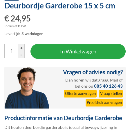
Deurbordje Garderobe
15 x 5 cm
Ga
naar
€ 24,95
het
begin
Inclusief BTW
van
Levertijd:
3 werkdagen
de
afbeeldingen-
gallerij
+
In Winkelwagen
-
Vragen of advies nodig?
Dan horen wij dat graag.
Mail
of
085 40 126 43
bel ons op
Offerte aanvragen
Vraag stellen
Proefdruk aanvragen
Productinformatie van Deurbordje Garderobe
Dit houten deurbordje garderobe is ideaal al bewegwijzering in