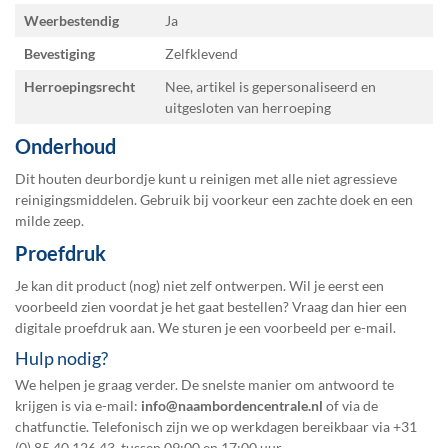
Weerbestendig
Ja
Bevestiging
Zelfklevend
Herroepingsrecht
Nee, artikel is gepersonaliseerd en
uitgesloten van herroeping
Onderhoud
Dit houten deurbordje kunt u reinigen met alle niet agressieve
reinigingsmiddelen. Gebruik bij voorkeur een zachte doek en een
milde zeep.
Proefdruk
Je kan dit product (nog) niet zelf ontwerpen. Wil je eerst een
voorbeeld zien voordat je het gaat bestellen? Vraag dan hier een
digitale proefdruk
aan. We sturen je een voorbeeld per e-mail.
Hulp nodig?
We helpen je graag verder. De snelste manier om antwoord te
krijgen is via e-mail:
info@naambordencentrale.nl
of via de
chatfunctie. Telefonisch zijn we op werkdagen bereikbaar via
+31
(0) 85 40 126 43
, tussen 09:00 en 17:00 uur.