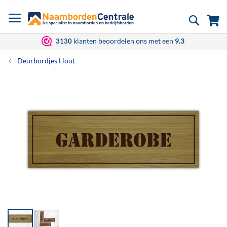
Ga
Zoek
Wi
naar
de
inhoud
klanten beoordelen ons met een
9.3
3130
Deurbordjes Hout
Ga
naar
het
einde
van
de
afbeeldingen-
gallerij