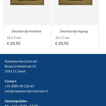
Deurbordje Kantine
Deurbordje Ingang
15 x 5 cm
15 x 5 cm
€ 24,95
€ 24,95
NaambordenCentrale
Burg Grothestraat 53
3761 CL Soest
Contact
+31 (0)85 40 126 43
info@naambordencentrale.nl
Openingstijden
Ma - Vrij / 9:00 - 17:00