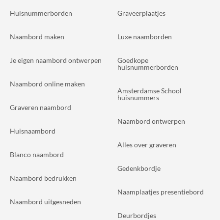
Huisnummerborden
Graveerplaatjes
Naambord maken
Luxe naamborden
Je eigen naambord ontwerpen
Goedkope
huisnummerborden
Naambord online maken
Amsterdamse School
huisnummers
Graveren naambord
Naambord ontwerpen
Huisnaambord
Alles over graveren
Blanco naambord
Gedenkbordje
Naambord bedrukken
Naamplaatjes presentiebord
Naambord uitgesneden
Deurbordjes