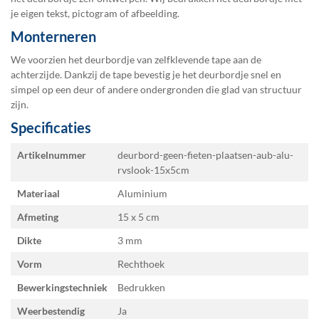
je eigen tekst, pictogram of afbeelding.
Monterneren
We voorzien het deurbordje van zelfklevende tape aan de
achterzijde. Dankzij de tape bevestig je het deurbordje snel en
simpel op een deur of andere ondergronden die glad van structuur
zijn.
Specificaties
Specificaties
Artikelnummer
deurbord-geen-fieten-plaatsen-aub-alu-
rvslook-15x5cm
Materiaal
Aluminium
Afmeting
15 x 5
Dikte
3 mm
Vorm
Rechthoek
Bewerkingstechniek
Bedrukken
Weerbestendig
Ja