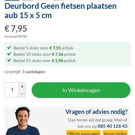
Deurbord Geen fietsen plaatsen
Ga
naar
aub
15 x 5 cm
het
begin
€ 7,95
van
de
Inclusief BTW
afbeeldingen-
Bestel 5 stuks voor
€ 7,55
p/stuk
gallerij
Bestel 10 stuks voor
€ 7,16
p/stuk
Bestel 25 stuks voor
€ 5,96
p/stuk
Levertijd:
3 werkdagen
+
In Winkelwagen
-
Vragen of advies nodig?
Dan horen wij dat graag.
Mail
of
085 40 126 43
bel ons op
Offerte aanvragen
Vraag stellen