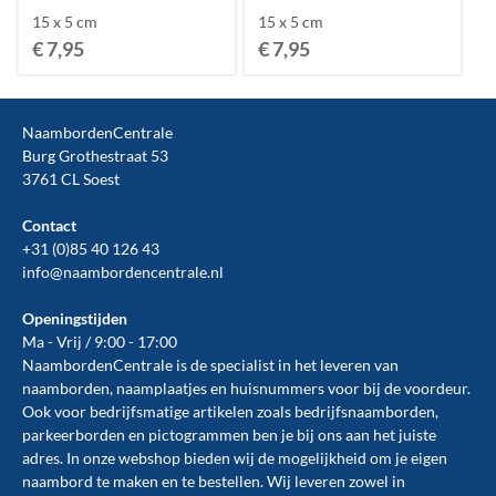
15 x 5 cm
15 x 5 cm
€ 7,95
€ 7,95
NaambordenCentrale
Burg Grothestraat 53
3761 CL Soest
Contact
+31 (0)85 40 126 43
info@naambordencentrale.nl
Openingstijden
Ma - Vrij / 9:00 - 17:00
NaambordenCentrale is de specialist in het leveren van
naamborden, naamplaatjes en huisnummers voor bij de
voordeur
.
Ook voor bedrijfsmatige artikelen zoals
bedrijfsnaamborden
,
parkeerborden
en
pictogrammen
ben je bij ons aan het juiste
adres. In onze webshop bieden wij de mogelijkheid om je eigen
naambord te maken en te
bestellen
. Wij leveren zowel in