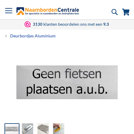
Ga
Zoek
Wi
naar
de
inhoud
klanten beoordelen ons met een
9.3
3130
Deurbordjes Aluminium
Ga
naar
het
einde
van
de
afbeeldingen-
gallerij