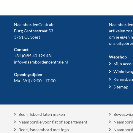
NaambordenCentrale
NaambordenCe
Burg Grothestraat 53
artikelen zoa
3761 CL Soest
om je eigen 
ons uitgebre
Contact
+31 (0)85 40 126 43
Webshop
info@naambordencentrale.nl
Mijn acco
Winkelwa
Openingstijden
Kennisban
Ma - Vrij / 9:00 - 17:00
Sitemap
Bedrijfsbord laten maken
Bewegwijz
Naambordje voor flat of appartement
Naambord
Bedrijfsnaambord met logo
Naambord