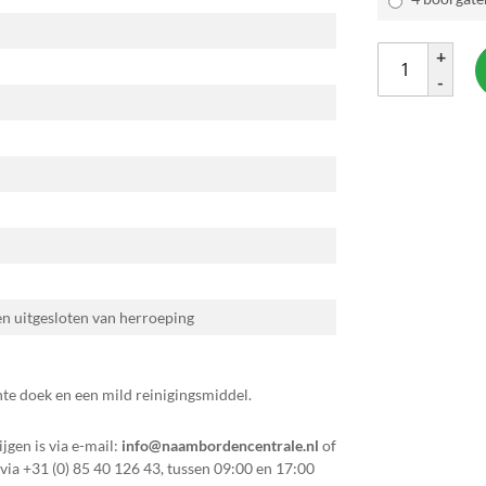
+
-
 en uitgesloten van herroeping
hte doek en een mild reinigingsmiddel.
jgen is via e-mail:
info@naambordencentrale.nl
of
 via
+31 (0) 85 40 126 43
, tussen 09:00 en 17:00