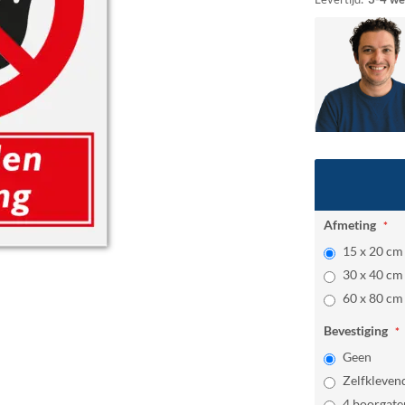
Afmeting
15 x 20 cm
30 x 40 c
60 x 80 c
Bevestiging
Geen
Zelfkleven
4 boorgate