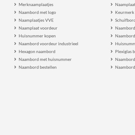
Merknaamplaatjes
Naamplaat
Naambord met logo
Keurmerk
Naamplaatjes VVE
Schuifbor
Naamplaat voordeur
Naambordj
Huisnummer kopen
Naambord 
Naambord voordeur industrieel
Huisnumm
Hexagon naambord
Plexiglas 
Naambord met huisnummer
Naambord
Naambord bestellen
Naambord