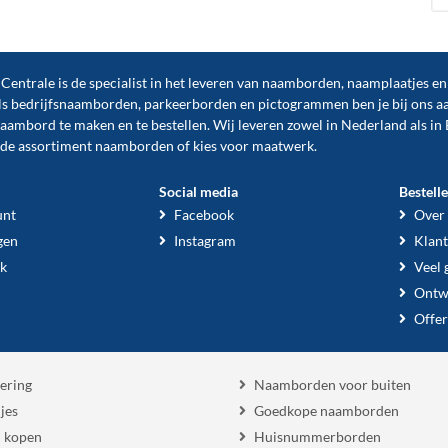
ntrale is de specialist in het leveren van naamborden, naamplaatjes e
ls
bedrijfsnaamborden
,
parkeerborden
en
pictogrammen
ben je bij ons a
naambord te maken en te
bestellen
. Wij leveren zowel in Nederland als in 
ide assortiment naamborden of kies voor maatwerk.
Social media
Bestell
unt
Facebook
Over
gen
Instagram
Klant
k
Veel 
Ontw
Offer
ering
Naamborden voor buiten
jes
Goedkope naamborden
 kopen
Huisnummerborden