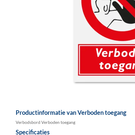
Ga
naar
Productinformatie van Verboden toegang
het
begin
Verbodsbord Verboden toegang
van
Specificaties
de