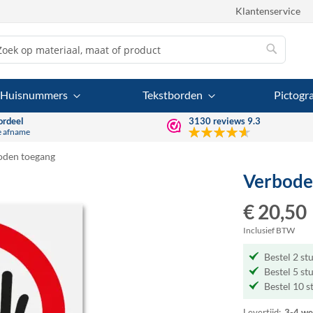
Klantenservice
Zoek
Zoek
Huisnummers
Tekstborden
Pictog
ordeel
3130
reviews
9.3
e afname
oden toegang
Verbode
€ 20,50
Inclusief BTW
Bestel 2 st
Bestel 5 st
Bestel 10 s
Levertijd:
3-4 we