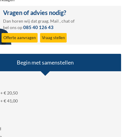
Vragen of advies nodig?
Dan horen wij dat graag.
Mail
,
chat
of
085 40 126 43
bel ons op
Offerte aanvragen
Vraag stellen
Begin met samenstellen
m
+
€ 20,50
m
+
€ 41,00
d
n