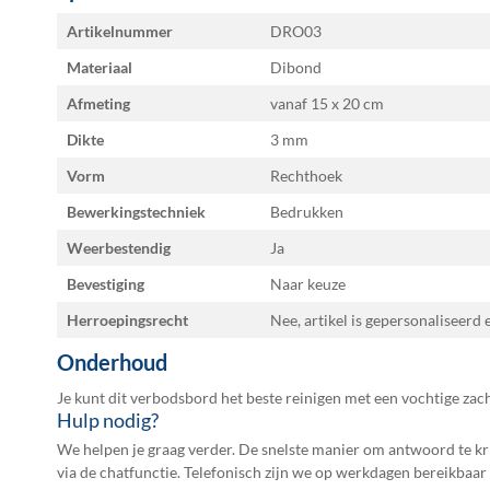
afbeeldingen-
Specificaties
Artikelnummer
DRO03
gallerij
Materiaal
Dibond
Afmeting
vanaf 15 x 20
Dikte
3 mm
Vorm
Rechthoek
Bewerkingstechniek
Bedrukken
Weerbestendig
Ja
Bevestiging
Naar keuze
Herroepingsrecht
Nee, artikel is gepersonaliseerd
Onderhoud
Je kunt dit verbodsbord het beste reinigen met een vochtige zac
Hulp nodig?
We helpen je graag verder. De snelste manier om antwoord te kri
via de chatfunctie. Telefonisch zijn we op werkdagen bereikbaar