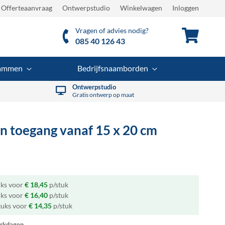
Offerteaanvraag
Ontwerpstudio
Winkelwagen
Inloggen
Vragen of advies nodig?
Winkel
085 40 126 43
rammen
Bedrijfsnaamborden
Ontwerpstudio
Gratis ontwerp op maat
n toegang
vanaf 15 x 20 cm
uks voor
€ 18,45
p/stuk
uks voor
€ 16,40
p/stuk
tuks voor
€ 14,35
p/stuk
rkdagen