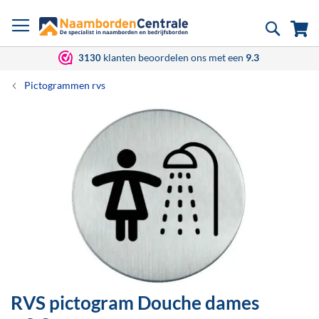
Ga
Zoek
Wi
naar
de
inhoud
klanten beoordelen ons met een
9.3
3130
Pictogrammen rvs
Ga
naar
het
einde
van
de
afbeeldingen-
gallerij
RVS pictogram Douche dames
Ga
naar