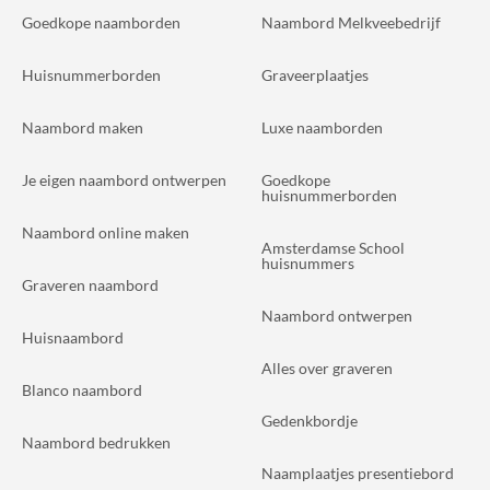
Goedkope naamborden
Naambord Melkveebedrijf
Huisnummerborden
Graveerplaatjes
Naambord maken
Luxe naamborden
Je eigen naambord ontwerpen
Goedkope
huisnummerborden
Naambord online maken
Amsterdamse School
huisnummers
Graveren naambord
Naambord ontwerpen
Huisnaambord
Alles over graveren
Blanco naambord
Gedenkbordje
Naambord bedrukken
Naamplaatjes presentiebord