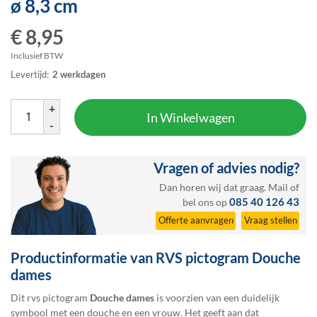
ø 8,3 cm
het
begin
€ 8,95
van
de
Inclusief BTW
afbeeldingen-
Levertijd:
2 werkdagen
gallerij
+
In Winkelwagen
-
Vragen of advies nodig?
Dan horen wij dat graag.
Mail
of
085 40 126 43
bel ons op
Offerte aanvragen
Vraag stellen
Productinformatie van RVS pictogram Douche
dames
Dit rvs pictogram
Douche dames
is voorzien van een duidelijk
symbool met een douche en een vrouw. Het geeft aan dat