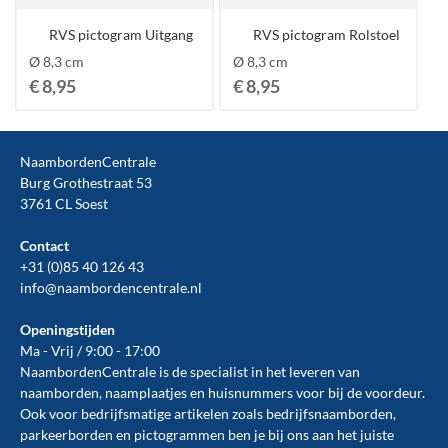
RVS pictogram Uitgang
RVS pictogram Rolstoel
Ø 8,3 cm
Ø 8,3 cm
€ 8,95
€ 8,95
NaambordenCentrale
Burg Grothestraat 53
3761 CL Soest
Contact
+31 (0)85 40 126 43
info@naambordencentrale.nl
Openingstijden
Ma - Vrij / 9:00 - 17:00
NaambordenCentrale is de specialist in het leveren van
naamborden, naamplaatjes en huisnummers voor bij de
voordeur
.
Ook voor bedrijfsmatige artikelen zoals
bedrijfsnaamborden
,
parkeerborden
en
pictogrammen
ben je bij ons aan het juiste