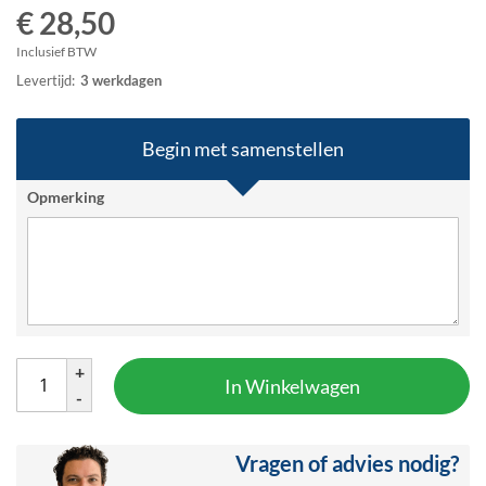
€ 28,50
het
begin
Inclusief BTW
van
Levertijd:
3 werkdagen
de
afbeeldingen-
gallerij
Begin met samenstellen
Opmerking
+
In Winkelwagen
-
Vragen of advies nodig?