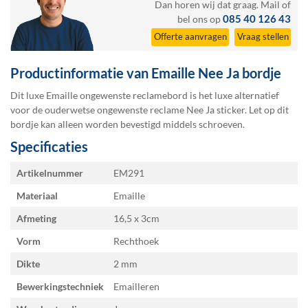
Dan horen wij dat graag.
Mail
of
085 40 126 43
bel ons op
Offerte aanvragen
Vraag stellen
Productinformatie van Emaille Nee Ja bordje
Dit luxe Emaille ongewenste reclamebord is het luxe alternatief
voor de ouderwetse ongewenste reclame Nee Ja sticker. Let op dit
bordje kan alleen worden bevestigd middels schroeven.
Specificaties
Specificaties
Artikelnummer
EM291
Materiaal
Emaille
Afmeting
16,5 x 3
Vorm
Rechthoek
Dikte
2 mm
Bewerkingstechniek
Emailleren