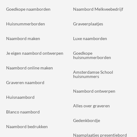
Goedkope naamborden
Naambord Melkveebedrijf
Huisnummerborden
Graveerplaatjes
Naambord maken
Luxe naamborden
Je eigen naambord ontwerpen
Goedkope
huisnummerborden
Naambord online maken
Amsterdamse School
huisnummers
Graveren naambord
Naambord ontwerpen
Huisnaambord
Alles over graveren
Blanco naambord
Gedenkbordje
Naambord bedrukken
Naamplaatjes presentiebord