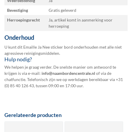
Weerbestendig
Ja
Bevestiging
Gratis geleverd
Herroepingsrecht
Ja, artikel komt in aanmerking voor
herroeping
Onderhoud
U kunt dit Emaille Ja Nee sticker bord onderhouden met alle niet
agressieve reinigingsmiddelen.
Hulp nodig?
We helpen je graag verder. De snelste manier om antwoord te
krijgen is via e-mail:
info@naambordencentrale.nl
of via de
chatfunctie. Telefonisch zijn we op werkdagen bereikbaar via
+31
(0) 85 40 126 43
, tussen 09:00 en 17:00 uur.
Gerelateerde producten