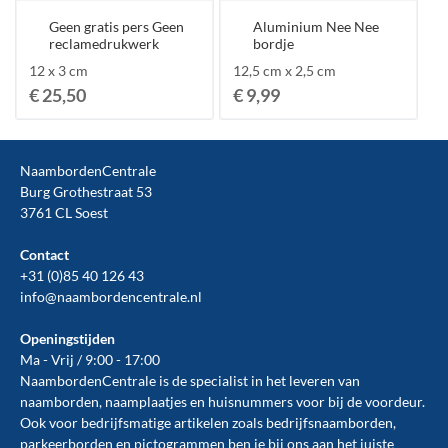
Geen gratis pers Geen
Aluminium Nee Nee
reclamedrukwerk
bordje
12 x 3 cm
12,5 cm x 2,5 cm
€ 25,50
€ 9,99
NaambordenCentrale
Burg Grothestraat 53
3761 CL Soest
Contact
+31 (0)85 40 126 43
info@naambordencentrale.nl
Openingstijden
Ma - Vrij / 9:00 - 17:00
NaambordenCentrale is de specialist in het leveren van
naamborden, naamplaatjes en huisnummers voor bij de
voordeur
.
Ook voor bedrijfsmatige artikelen zoals
bedrijfsnaamborden
,
parkeerborden
en
pictogrammen
ben je bij ons aan het juiste