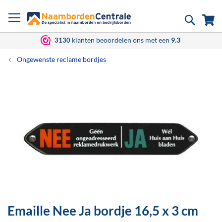
Ga
Zoek
Wi
naar
de
inhoud
klanten beoordelen ons met een
9.3
3130
Ongewenste reclame bordjes
Ga
naar
het
einde
van
de
afbeeldingen-
gallerij
Emaille Nee Ja bordje
16,5 x 3 cm
Ga
naar