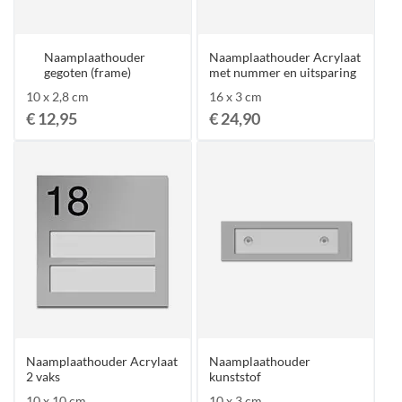
Naamplaathouder
Naamplaathouder Acrylaat
gegoten (frame)
met nummer en uitsparing
10 x 2,8 cm
16 x 3 cm
€ 12,95
€ 24,90
Naamplaathouder Acrylaat
Naamplaathouder
2 vaks
kunststof
10 x 10 cm
10 x 3 cm