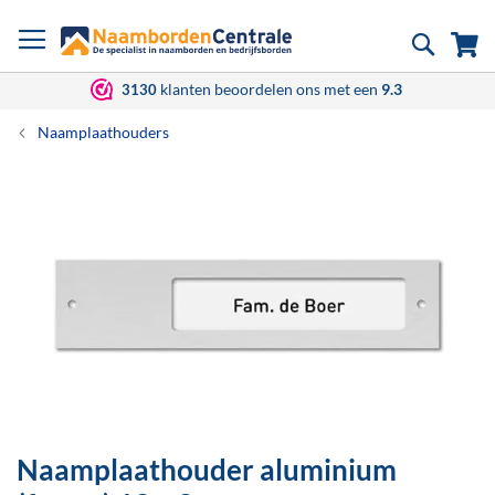
Ga
Zoek
Wi
naar
de
inhoud
klanten beoordelen ons met een
9.3
3130
Naamplaathouders
Ga
naar
het
einde
van
de
afbeeldingen-
gallerij
Naamplaathouder aluminium
Ga
naar