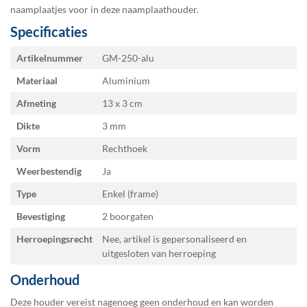
naamplaatjes
voor in deze naamplaathouder.
Specificaties
Specificaties
Artikelnummer
GM-250-alu
Materiaal
Aluminium
Afmeting
13 x 3
Dikte
3 mm
Vorm
Rechthoek
Weerbestendig
Ja
Type
Enkel (frame)
Bevestiging
2 boorgaten
Herroepingsrecht
Nee, artikel is gepersonaliseerd en
uitgesloten van herroeping
Onderhoud
Deze houder vereist nagenoeg geen onderhoud en kan worden