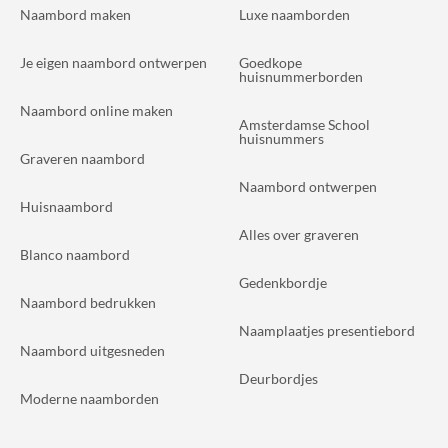
Naambord maken
Luxe naamborden
Je eigen naambord ontwerpen
Goedkope
huisnummerborden
Naambord online maken
Amsterdamse School
huisnummers
Graveren naambord
Naambord ontwerpen
Huisnaambord
Alles over graveren
Blanco naambord
Gedenkbordje
Naambord bedrukken
Naamplaatjes presentiebord
Naambord uitgesneden
Deurbordjes
Moderne naamborden