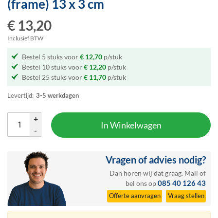
(frame)
13 x 3 cm
het
begin
€ 13,20
van
de
Inclusief BTW
afbeeldingen-
Bestel 5 stuks voor
€ 12,70
p/stuk
gallerij
Bestel 10 stuks voor
€ 12,20
p/stuk
Bestel 25 stuks voor
€ 11,70
p/stuk
Levertijd:
3-5 werkdagen
+
In Winkelwagen
-
Vragen of advies nodig?
Dan horen wij dat graag.
Mail
of
085 40 126 43
bel ons op
Offerte aanvragen
Vraag stellen