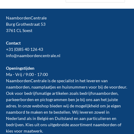
NaambordenCentrale
Burg Grothestraat 53
3761 CL Soest
Contact
+31 (0)85 40 126 43
info@naambordencentrale.nl
Openingstijden
Ma - Vrij / 9:00 - 17:00
NaambordenCentrale is de specialist in het leveren van
naamborden, naamplaatjes en huisnummers voor bij de
voordeur
.
Ook voor bedrijfsmatige artikelen zoals
bedrijfsnaamborden
,
parkeerborden
en
pictogrammen
ben je bij ons aan het juiste
adres. In onze webshop bieden wij de mogelijkheid om je eigen
naambord te maken en te
bestellen
. Wij leveren zowel in
Nederland als in België en Duitsland en aan particulieren en
bedrijven. Kies uit ons uitgebreide assortiment naamborden of
kies voor maatwerk.