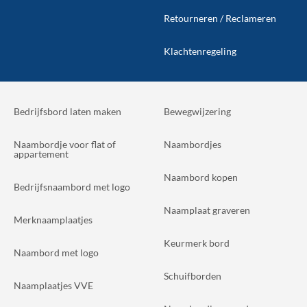
Retourneren / Reclameren
Klachtenregeling
Bedrijfsbord laten maken
Bewegwijzering
Naambordje voor flat of
Naambordjes
appartement
Naambord kopen
Bedrijfsnaambord met logo
Naamplaat graveren
Merknaamplaatjes
Keurmerk bord
Naambord met logo
Schuifborden
Naamplaatjes VVE