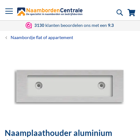
Ga
Zoek
Wi
naar
de
inhoud
klanten beoordelen ons met een
9.3
3130
Naambordje flat of appartement
Ga
naar
het
einde
van
de
afbeeldingen-
gallerij
Naamplaathouder aluminium
Ga
naar