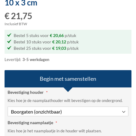
10 x 3 cm
het
begin
€ 21,75
van
de
Inclusief BTW
afbeeldingen-
Bestel 5 stuks voor
€ 20,66
p/stuk
gallerij
Bestel 10 stuks voor
€ 20,12
p/stuk
Bestel 25 stuks voor
€ 19,03
p/stuk
Levertijd:
3-5 werkdagen
Begin met samenstellen
Bevestiging houder
Kies hoe je de naamplaathouder wilt bevestigen op de ondergrond.
Bevestiging naamplaatje
Kies hoe je het naamplaatje in de houder wilt plaatsen.