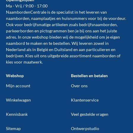
Ma - Vrij / 9:00 - 17:00
NaambordenCentrale is de specialist in het leveren van
naamborden, naamplaatjes en huisnummers voor bij de
voordeur
.
Ook voor bedrijfsmatige artikelen zoals
bedrijfsnaamborden
,
parkeerborden
en
pictogrammen
ben je bij ons aan het juiste
adres. In onze webshop bieden wij de mogelijkheid om je eigen
naambord te maken en te
bestellen
. Wij leveren zowel in
Nederland als in België en Duitsland en aan particulieren en
bedrijven. Kies uit ons uitgebreide assortiment naamborden of
kies voor maatwerk.
Webshop
Bestellen en betalen
Mijn account
Over ons
Winkelwagen
Klantenservice
Kennisbank
Veel gestelde vragen
Sitemap
Ontwerpstudio