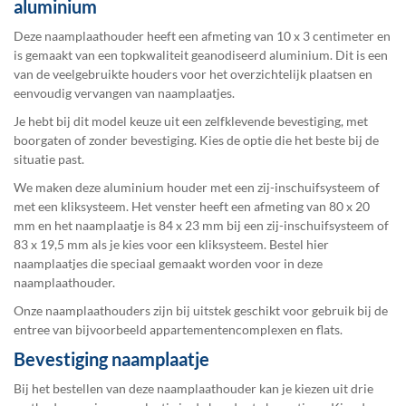
aluminium
Deze naamplaathouder heeft een afmeting van 10 x 3 centimeter en
is gemaakt van een topkwaliteit geanodiseerd aluminium. Dit is een
van de veelgebruikte houders voor het overzichtelijk plaatsen en
eenvoudig vervangen van naamplaatjes.
Je hebt bij dit model keuze uit een zelfklevende bevestiging, met
boorgaten of zonder bevestiging. Kies de optie die het beste bij de
situatie past.
We maken deze aluminium houder met een zij-inschuifsysteem of
met een kliksysteem. Het venster heeft een afmeting van 80 x 20
mm en het naamplaatje is 84 x 23 mm bij een zij-inschuifsysteem of
83 x 19,5 mm als je kies voor een kliksysteem. Bestel
hier
naamplaatjes
die speciaal gemaakt worden voor in deze
naamplaathouder.
Onze naamplaathouders zijn bij uitstek geschikt voor gebruik bij de
entree van bijvoorbeeld appartementencomplexen en flats.
Bevestiging naamplaatje
Bij het bestellen van deze naamplaathouder kan je kiezen uit drie