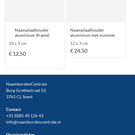
Naamplaathouder
Naamplaathouder
aluminium (frame)
aluminium met nummer
10 x 3 cm
12 x 3 cm
€ 24,50
€ 12,50
NaambordenCentrale
Burg Grothestraat 53
3761 CL Soest
Contact
+31 (0)85 40 126 43
info@naambordencentrale.nl
Openingstijden