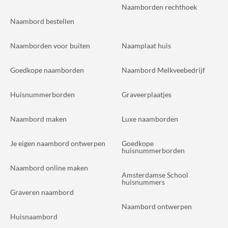
Naamborden rechthoek
Naambord bestellen
Naamborden voor buiten
Naamplaat huis
Goedkope naamborden
Naambord Melkveebedrijf
Huisnummerborden
Graveerplaatjes
Naambord maken
Luxe naamborden
Je eigen naambord ontwerpen
Goedkope
huisnummerborden
Naambord online maken
Amsterdamse School
huisnummers
Graveren naambord
Naambord ontwerpen
Huisnaambord