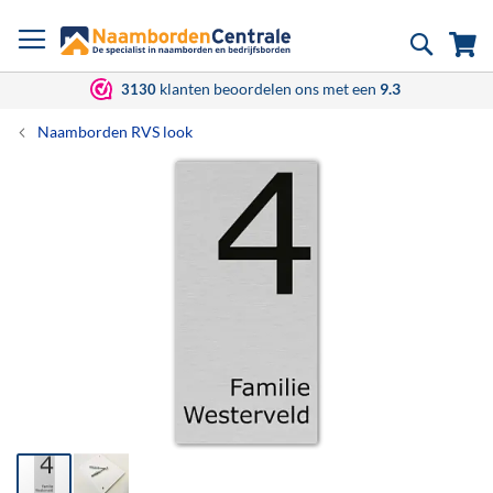
Ga
Zoek
Wi
naar
de
inhoud
klanten beoordelen ons met een
9.3
3130
Naamborden RVS look
Ga
naar
het
einde
van
de
afbeeldingen-
gallerij