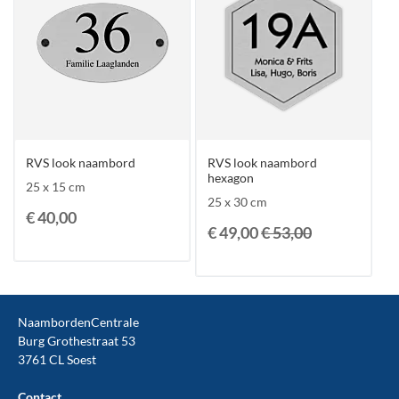
RVS look naambord
RVS look naambord
hexagon
25 x 15 cm
25 x 30 cm
€ 40,00
€ 49,00
€ 53,00
NaambordenCentrale
Burg Grothestraat 53
3761 CL Soest
Contact