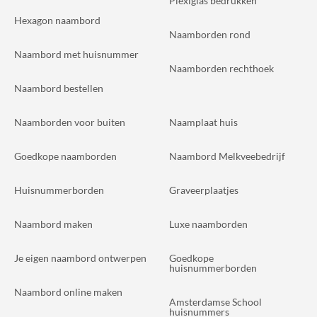
Plexiglas bedrukken
Hexagon naambord
Naamborden rond
Naambord met huisnummer
Naamborden rechthoek
Naambord bestellen
Naamborden voor buiten
Naamplaat huis
Goedkope naamborden
Naambord Melkveebedrijf
Huisnummerborden
Graveerplaatjes
Naambord maken
Luxe naamborden
Je eigen naambord ontwerpen
Goedkope
huisnummerborden
Naambord online maken
Amsterdamse School
huisnummers