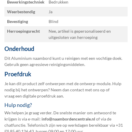
Bewerkingstechniek
Bedrukken
Weerbestendig
Ja
Bevestiging
Blind
Herroepingsrecht
Nee, artikel is gepersonaliseerd en
uitgesloten van herroeping
Onderhoud
Dit Aluminium naambord kunt u reinigen met een vochtige doek.
Gebruik geen agressieve reinigingsmiddelen.
Proefdruk
Je kan dit product zelf ontwerpen met de ontwerp-module. Hulp
nodig bij het ontwerpen? Neem dan contact met ons op of
vraag een
digitale proefdruk
aan.
Hulp nodig?
We helpen je graag verder. De snelste manier om antwoord te
krijgen is via e-mail:
info@naambordencentrale.nl
of via de
chatfunctie. Telefonisch zijn we op werkdagen bereikbaar via
+31
(0) 85 40 126 43
, tussen 09:00 en 17:00 uur.