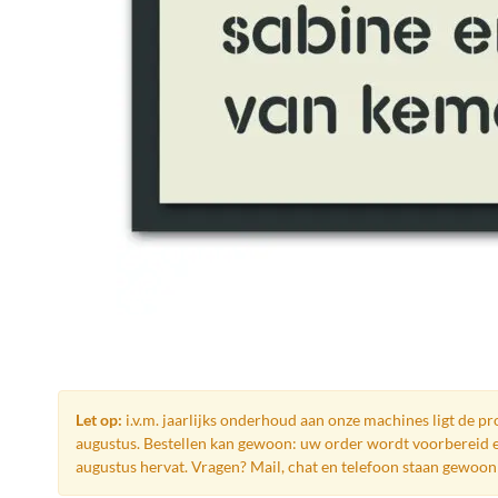
Ga
naar
het
Let op:
i.v.m. jaarlijks onderhoud aan onze machines ligt de pro
begin
augustus. Bestellen kan gewoon: uw order wordt voorbereid e
van
augustus hervat. Vragen? Mail, chat en telefoon staan gewoon 
de