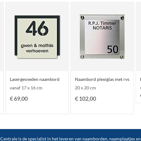
Lasergesneden naambord
Naambord plexiglas met rvs
vanaf 17 x 16 cm
20 x 20 cm
€ 69,00
€ 102,00
ntrale is de specialist in het leveren van naamborden, naamplaatjes e