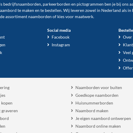
ls
bedrijfsnaamborden
,
parkeerborden
en
pictogrammen
ben je bij ons a
naambord te maken en te
bestellen
. Wij leveren zowel in Nederland als in 
ide assortiment naamborden of kies voor maatwerk.
Social media
Bestell
unt
Facebook
Over
gen
Instagram
Klant
k
Veel 
Ontw
Offer
ering
Naamborden voor buiten
jes
Goedkope naamborden
 kopen
Huisnummerborden
 graveren
Naambord maken
 bord
Je eigen naambord ontwerpen
den
Naambord online maken