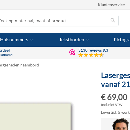
Klantenservice
Zoek
Zoek
Huisnummers
Tekstborden
Pictog
ordeel
3130
reviews
9.3
e afname
ergesneden naambord
Laserge
vanaf 21
€ 69,00
Inclusief BTW
Levertijd:
5 werk