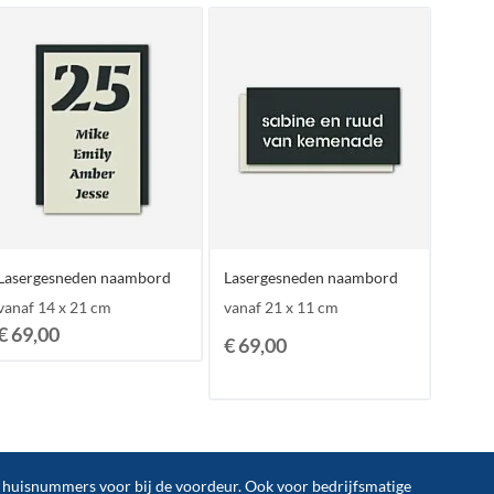
Lasergesneden naambord
Lasergesneden naambord
vanaf 14 x 21 cm
vanaf 21 x 11 cm
€ 69,00
€ 69,00
n huisnummers voor bij de
voordeur
. Ook voor bedrijfsmatige