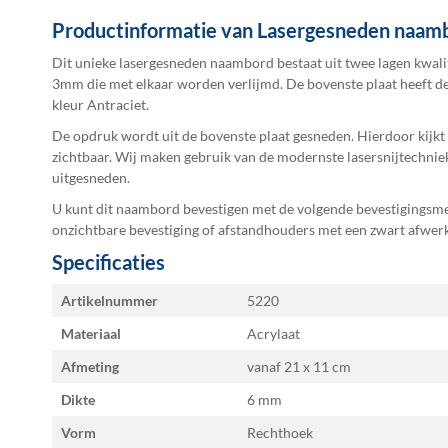
afbeeldingen-
Productinformatie van Lasergesneden naam
gallerij
Dit unieke lasergesneden naambord bestaat uit twee lagen kwalit
3mm die met elkaar worden verlijmd. De bovenste plaat heeft de 
kleur Antraciet.
De opdruk wordt uit de bovenste plaat gesneden. Hierdoor kijkt
zichtbaar. Wij maken gebruik van de modernste lasersnijtechni
uitgesneden.
U kunt dit naambord bevestigen met de volgende bevestigingsme
onzichtbare bevestiging of afstandhouders met een zwart afwer
Specificaties
Specificaties
Artikelnummer
5220
Materiaal
Acrylaat
Afmeting
vanaf 21 x 11
Dikte
6 mm
Vorm
Rechthoek