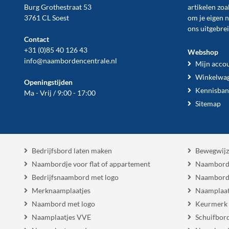
Burg Grothestraat 53
artikelen zoa
3761 CL Soest
om je eigen 
ons uitgebre
Contact
+31 (0)85 40 126 43
Webshop
info@naambordencentrale.nl
Mijn acco
Winkelwa
Openingstijden
Kennisban
Ma - Vrij / 9:00 - 17:00
Sitemap
Bedrijfsbord laten maken
Bewegwijz
Naambordje voor flat of appartement
Naambord
Bedrijfsnaambord met logo
Naambord
Merknaamplaatjes
Naamplaat
Naambord met logo
Keurmerk
Naamplaatjes VVE
Schuifbor