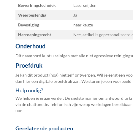
Bewerkingstechniek
Lasersnijden
Weerbestendig
Ja
Bevestiging
naar keuze
Herroepingsrecht
Nee, artikel is gepersonaliseerd
Onderhoud
Dit naambord kunt u reinigen met alle niet agressieve reiniging
Proefdruk
Je kan dit product (nog) niet zelf ontwerpen. Wil je eerst een vo
dan hier een
digitale proefdruk
aan. We sturen je een voorbeeld 
Hulp nodig?
We helpen je graag verder. De snelste manier om antwoord te kri
via de chatfunctie. Telefonisch zijn we op werkdagen bereikbaar
uur.
Gerelateerde producten