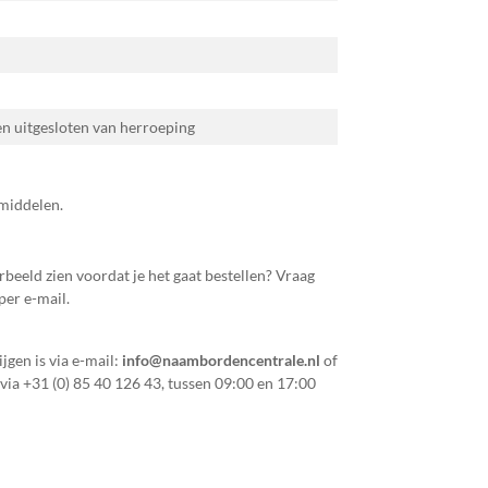
 en uitgesloten van herroeping
smiddelen.
orbeeld zien voordat je het gaat bestellen? Vraag
per e-mail.
jgen is via e-mail:
info@naambordencentrale.nl
of
 via
+31 (0) 85 40 126 43
, tussen 09:00 en 17:00