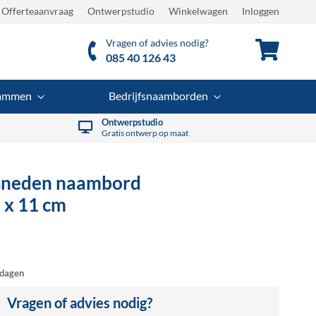
Offerteaanvraag
Ontwerpstudio
Winkelwagen
Inloggen
Vragen of advies nodig?
Winkel
085 40 126 43
rammen
Bedrijfsnaamborden
Ontwerpstudio
Gratis ontwerp op maat
sneden naambord
 x 11 cm
dagen
Vragen of advies nodig?