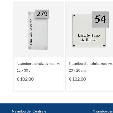
Naambord plexiglas met rvs
Naambord plexiglas met rvs
15 x 30 cm
20 x 20 cm
€ 102,00
€ 102,00
NaambordenCentrale
NaambordenCe