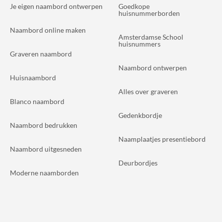
Je eigen naambord ontwerpen
Goedkope
huisnummerborden
Naambord online maken
Amsterdamse School
huisnummers
Graveren naambord
Naambord ontwerpen
Huisnaambord
Alles over graveren
Blanco naambord
Gedenkbordje
Naambord bedrukken
Naamplaatjes presentiebord
Naambord uitgesneden
Deurbordjes
Moderne naamborden