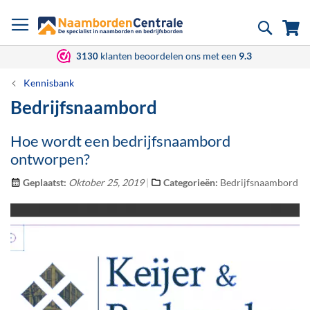
Ga
Zoek
Wi
naar
de
inhoud
klanten beoordelen ons met een
9.3
3130
Kennisbank
Bedrijfsnaambord
Hoe wordt een bedrijfsnaambord
ontworpen?
Geplaatst:
Oktober 25, 2019
Categorieën:
Bedrijfsnaambord