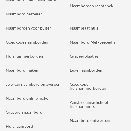
Naamborden rechthoek
Naambord bestellen
Naamborden voor buiten
Naamplaat huis
Goedkope naamborden
Naambord Melkveebedrijf
Huisnummerborden
Graveerplaatjes
Naambord maken
Luxe naamborden
Je eigen naambord ontwerpen
Goedkope
huisnummerborden
Naambord online maken
Amsterdamse School
huisnummers
Graveren naambord
Naambord ontwerpen
Huisnaambord