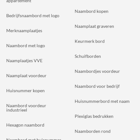
appartement
Naambord kopen
Bedrijfsnaambord met logo
Naamplaat graveren
Merknaamplaatjes
Keurmerk bord
Naambord met logo
Schuifborden
Naamplaatjes VVE
Naambordjes voordeur
Naamplaat voordeur
Naambord voor bedrijf
Huisnummer kopen
Huisnummerbord met naam
Naambord voordeur
industrieel
Plexiglas bedrukken
Hexagon naambord
Naamborden rond
Naambord met huisnummer