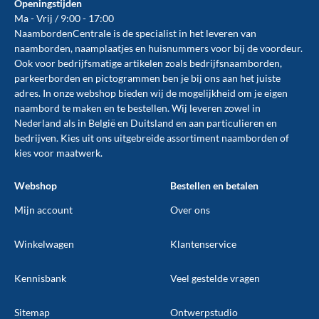
Openingstijden
Ma - Vrij / 9:00 - 17:00
NaambordenCentrale is de specialist in het leveren van
naamborden, naamplaatjes en huisnummers voor bij de
voordeur
.
Ook voor bedrijfsmatige artikelen zoals
bedrijfsnaamborden
,
parkeerborden
en
pictogrammen
ben je bij ons aan het juiste
adres. In onze webshop bieden wij de mogelijkheid om je eigen
naambord te maken en te
bestellen
. Wij leveren zowel in
Nederland als in België en Duitsland en aan particulieren en
bedrijven. Kies uit ons uitgebreide assortiment naamborden of
kies voor maatwerk.
Webshop
Bestellen en betalen
Mijn account
Over ons
Winkelwagen
Klantenservice
Kennisbank
Veel gestelde vragen
Sitemap
Ontwerpstudio