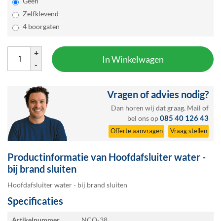
Geen
Zelfklevend
4 boorgaten
+
In Winkelwagen
-
Vragen of advies nodig?
Dan horen wij dat graag.
Mail
of
085 40 126 43
bel ons op
Offerte aanvragen
Vraag stellen
Productinformatie van Hoofdafsluiter water -
bij brand sluiten
Hoofdafsluiter water - bij brand sluiten
Specificaties
Specificaties
Artikelnummer
NCO-38