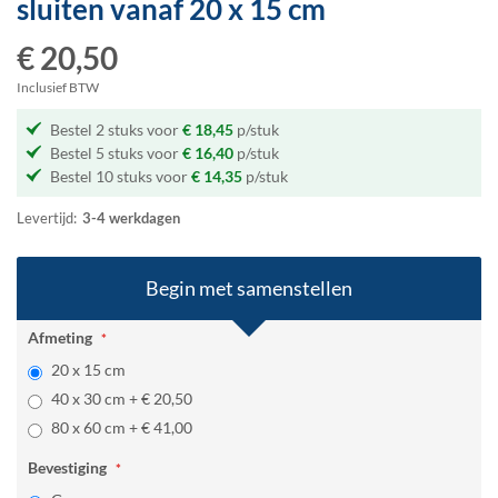
sluiten
vanaf 20 x 15 cm
het
begin
€ 20,50
van
de
Inclusief BTW
afbeeldingen-
Bestel 2 stuks voor
€ 18,45
p/stuk
gallerij
Bestel 5 stuks voor
€ 16,40
p/stuk
Bestel 10 stuks voor
€ 14,35
p/stuk
Levertijd:
3-4 werkdagen
Begin met samenstellen
Afmeting
20 x 15 cm
40 x 30 cm
+
€ 20,50
80 x 60 cm
+
€ 41,00
Bevestiging