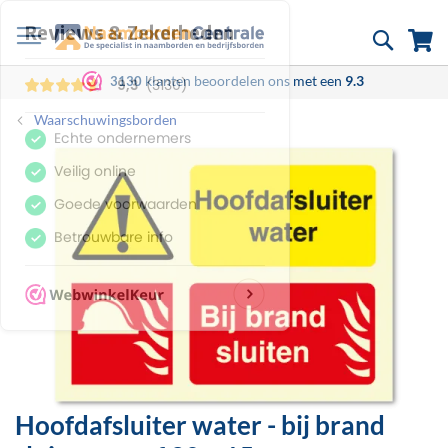
Ga
Zoek
Wi
naar
de
inhoud
klanten beoordelen ons met een
9.3
3130
Waarschuwingsborden
Ga
naar
het
einde
van
de
afbeeldingen-
gallerij
Hoofdafsluiter water - bij brand
Ga
naar