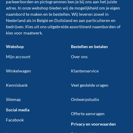
parkeerborden
en
pictogrammen
ben je bij ons aan het juiste
adres. In onze webshop bieden wij de mogelijkheid om je eigen
naambord te maken en te
bestellen
. Wij leveren zowel in
Nederland als in België en Duitsland en aan particulieren en
bedrijven. Kies uit ons uitgebreide assortiment naamborden of
kies voor maatwerk.
Webshop
Bestellen en betalen
Mijn account
Over ons
Winkelwagen
Klantenservice
Kennisbank
Veel gestelde vragen
Sitemap
Ontwerpstudio
Social media
Offerte aanvragen
Facebook
Privacy en voorwaarden