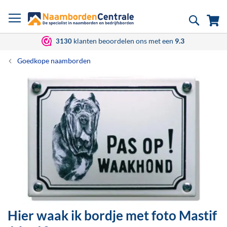
Ga
Zoek
Wi
naar
de
inhoud
klanten beoordelen ons met een
9.3
3130
Goedkope naamborden
Ga
naar
het
einde
van
de
afbeeldingen-
gallerij
Hier waak ik bordje met foto Mastif
Ga
naar