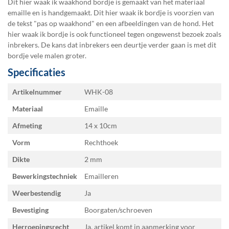
Dit hier waak ik waakhond bordje is gemaakt van het materiaal
emaille en is handgemaakt. Dit hier waak ik bordje is voorzien van
de tekst "pas op waakhond" en een afbeeldingen van de hond. Het
hier waak ik bordje is ook functioneel tegen ongewenst bezoek zoals
inbrekers. De kans dat inbrekers een deurtje verder gaan is met dit
bordje vele malen groter.
Specificaties
Specificaties
Artikelnummer
WHK-08
Materiaal
Emaille
Afmeting
14 x 10
Vorm
Rechthoek
Dikte
2 mm
Bewerkingstechniek
Emailleren
Weerbestendig
Ja
Bevestiging
Boorgaten/schroeven
Herroepingsrecht
Ja, artikel komt in aanmerking voor