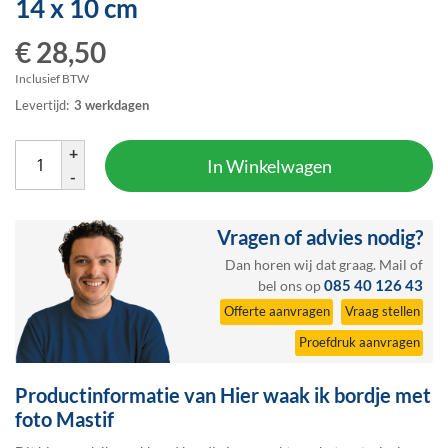
14 x 10 cm
het
begin
€ 28,50
van
de
Inclusief BTW
afbeeldingen-
Levertijd:
3 werkdagen
gallerij
+
In Winkelwagen
-
Vragen of advies nodig?
Dan horen wij dat graag.
Mail
of
085 40 126 43
bel ons op
Offerte aanvragen
Vraag stellen
Proefdruk aanvragen
Productinformatie van Hier waak ik bordje met
foto Mastif