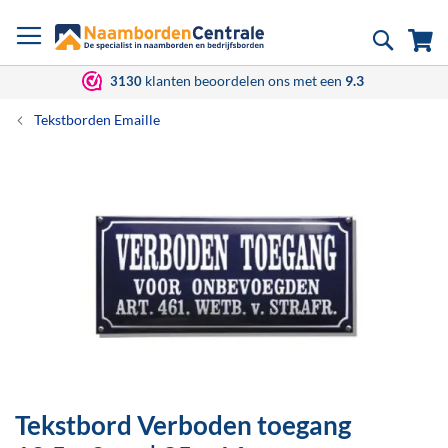
Ga
Zoek
Wi
naar
de
inhoud
klanten beoordelen ons met een
9.3
3130
Tekstborden Emaille
Ga
naar
het
einde
van
de
afbeeldingen-
gallerij
Tekstbord Verboden toegang
Ga
naar