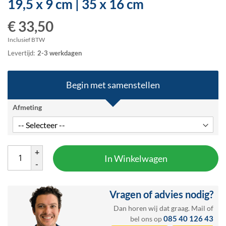
19,5 x 9 cm | 35 x 16 cm
het
begin
€ 33,50
van
de
Inclusief BTW
afbeeldingen-
Levertijd:
2-3 werkdagen
gallerij
Begin met samenstellen
Afmeting
+
In Winkelwagen
-
Vragen of advies nodig?
Dan horen wij dat graag.
Mail
of
085 40 126 43
bel ons op