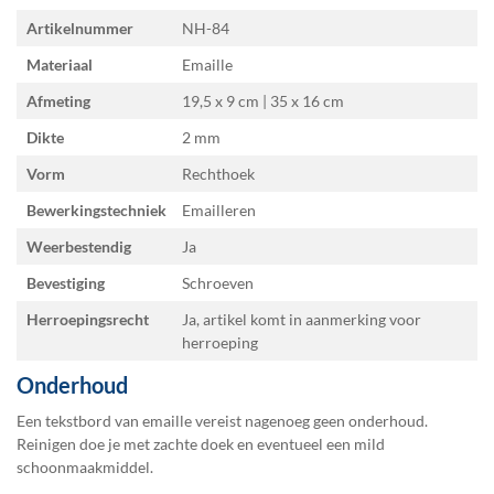
Specificaties
Artikelnummer
NH-84
Materiaal
Emaille
Afmeting
19,5 x 9 cm | 35 x 16
Dikte
2 mm
Vorm
Rechthoek
Bewerkingstechniek
Emailleren
Weerbestendig
Ja
Bevestiging
Schroeven
Herroepingsrecht
Ja, artikel komt in aanmerking voor
herroeping
Onderhoud
Een tekstbord van emaille vereist nagenoeg geen onderhoud.
Reinigen doe je met zachte doek en eventueel een mild
schoonmaakmiddel.