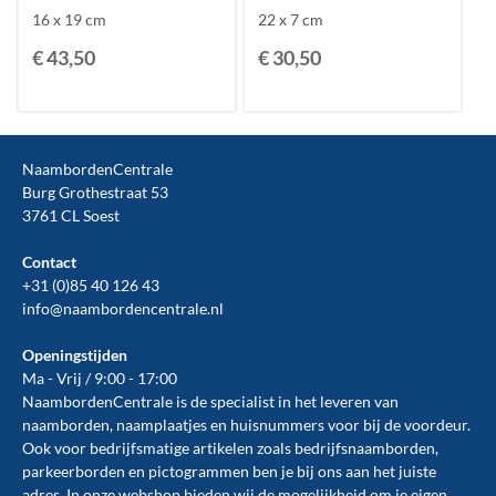
16 x 19 cm
22 x 7 cm
€ 43,50
€ 30,50
NaambordenCentrale
Burg Grothestraat 53
3761 CL Soest
Contact
+31 (0)85 40 126 43
info@naambordencentrale.nl
Openingstijden
Ma - Vrij / 9:00 - 17:00
NaambordenCentrale is de specialist in het leveren van
naamborden, naamplaatjes en huisnummers voor bij de
voordeur
.
Ook voor bedrijfsmatige artikelen zoals
bedrijfsnaamborden
,
parkeerborden
en
pictogrammen
ben je bij ons aan het juiste
adres. In onze webshop bieden wij de mogelijkheid om je eigen