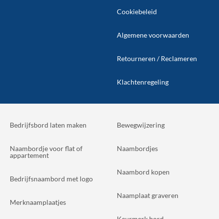
Cookiebeleid
Algemene voorwaarden
Retourneren / Reclameren
Klachtenregeling
Bedrijfsbord laten maken
Bewegwijzering
Naambordje voor flat of
Naambordjes
appartement
Naambord kopen
Bedrijfsnaambord met logo
Naamplaat graveren
Merknaamplaatjes
Keurmerk bord