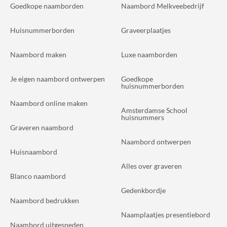
Goedkope naamborden
Naambord Melkveebedrijf
Huisnummerborden
Graveerplaatjes
Naambord maken
Luxe naamborden
Je eigen naambord ontwerpen
Goedkope
huisnummerborden
Naambord online maken
Amsterdamse School
huisnummers
Graveren naambord
Naambord ontwerpen
Huisnaambord
Alles over graveren
Blanco naambord
Gedenkbordje
Naambord bedrukken
Naamplaatjes presentiebord
Naambord uitgesneden