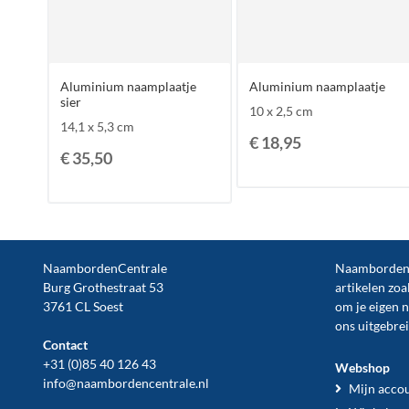
Aluminium naamplaatje
Aluminium naamplaatje
sier
10 x 2,5 cm
14,1 x 5,3 cm
€ 18,95
€ 35,50
NaambordenCentrale
NaambordenCe
Burg Grothestraat 53
artikelen zoa
3761 CL Soest
om je eigen 
ons uitgebre
Contact
+31 (0)85 40 126 43
Webshop
info@naambordencentrale.nl
Mijn acco