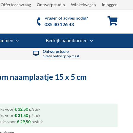
Offerteaanvraag
Ontwerpstudio
Winkelwagen
Inloggen
Vragen of advies nodig?
Winkel
085 40 126 43
rammen
Bedrijfsnaamborden
Ontwerpstudio
Gratis ontwerp op maat
um naamplaatje
15 x 5 cm
uks voor
€ 32,50
p/stuk
uks voor
€ 31,50
p/stuk
tuks voor
€ 29,50
p/stuk
rkdagen