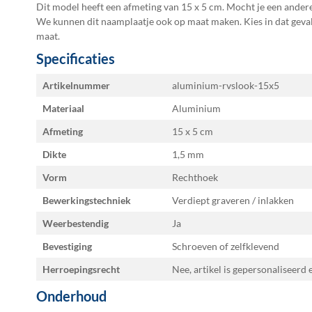
Dit model heeft een afmeting van 15 x 5 cm. Mocht je een ander
We kunnen dit naamplaatje ook op maat maken. Kies in dat gev
maat
.
Specificaties
Specificaties
Artikelnummer
aluminium-rvslook-15x5
Materiaal
Aluminium
Afmeting
15 x 5
Dikte
1,5 mm
Vorm
Rechthoek
Bewerkingstechniek
Verdiept graveren / inlakken
Weerbestendig
Ja
Bevestiging
Schroeven of zelfklevend
Herroepingsrecht
Nee, artikel is gepersonaliseerd
Onderhoud