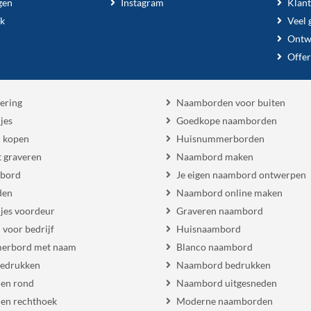
gen
Instagram
Klant
k
Veel 
Ontw
Offer
ering
Naamborden voor buiten
jes
Goedkope naamborden
 kopen
Huisnummerborden
 graveren
Naambord maken
 bord
Je eigen naambord ontwerpen
den
Naambord online maken
es voordeur
Graveren naambord
voor bedrijf
Huisnaambord
erbord met naam
Blanco naambord
bedrukken
Naambord bedrukken
en rond
Naambord uitgesneden
en rechthoek
Moderne naamborden