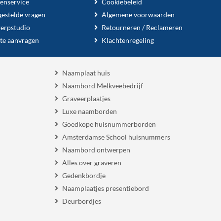
enservice
Cookiebeleid
gestelde vragen
Algemene voorwaarden
erpstudio
Retourneren / Reclameren
te aanvragen
Klachtenregeling
Naamplaat huis
Naambord Melkveebedrijf
Graveerplaatjes
Luxe naamborden
Goedkope huisnummerborden
Amsterdamse School huisnummers
Naambord ontwerpen
Alles over graveren
Gedenkbordje
Naamplaatjes presentiebord
Deurbordjes