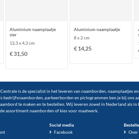
Aluminium naamplaatje
Aluminium naamplaatje
sier
8 x 2 cm
12,3 x 4,3 cm
€ 14,25
€ 31,50
ntrale is de specialist in het leveren van naamborden, naamplaatjes e
ls
bedrijfsnaamborden
,
parkeerborden
en
pictogrammen
ben je bij ons a
naambord te maken en te
bestellen
. Wij leveren zowel in Nederland als in 
ide assortiment naamborden of kies voor maatwerk.
Social media
Bestell
unt
Facebook
Over