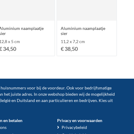
Aluminium naamplaatje
Aluminium naamplaatje
sier
sier
12,8 x 5 cm
11,2 x 7,2 cm
€ 34,50
€ 38,50
n huisnummers voor bij de
voordeur
. Ook voor bedrijfsmatige
an het juiste adres. In onze webshop bieden wij de mogelijkheid
België en Duitsland en aan particulieren en bedrijven. Kies uit
en en betalen
Privacy en voorwaarden
 ons
Privacybeleid