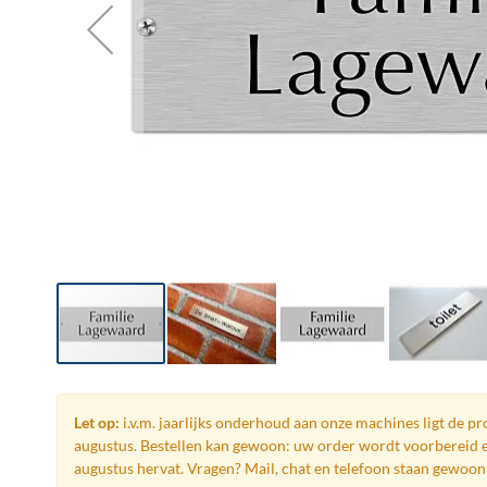
Ga
naar
het
Let op:
i.v.m. jaarlijks onderhoud aan onze machines ligt de pro
begin
augustus. Bestellen kan gewoon: uw order wordt voorbereid e
van
augustus hervat. Vragen? Mail, chat en telefoon staan gewoon 