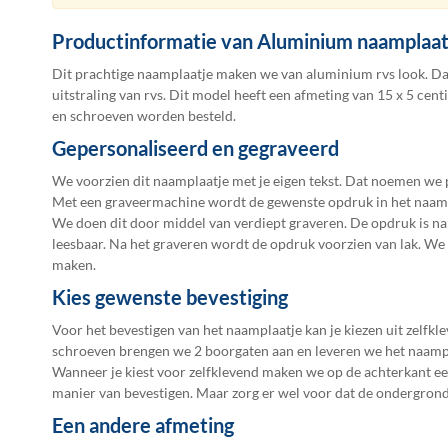
de
afbeeldingen-
Productinformatie van Aluminium naamplaat
gallerij
Dit prachtige naamplaatje maken we van aluminium rvs look. Dan
uitstraling van rvs. Dit model heeft een afmeting van 15 x 5 cen
en schroeven worden besteld.
Gepersonaliseerd en gegraveerd
We voorzien dit naamplaatje met je eigen tekst. Dat noemen we 
Met een graveermachine wordt de gewenste opdruk in het naampl
We doen dit door middel van verdiept graveren. De opdruk is na
leesbaar. Na het graveren wordt de opdruk voorzien van lak. We
maken.
Kies gewenste bevestiging
Voor het bevestigen van het naamplaatje kan je kiezen uit zelfkl
schroeven brengen we 2 boorgaten aan en leveren we het naamp
Wanneer je kiest voor zelfklevend maken we op de achterkant een 
manier van bevestigen. Maar zorg er wel voor dat de ondergrond 
Een andere afmeting