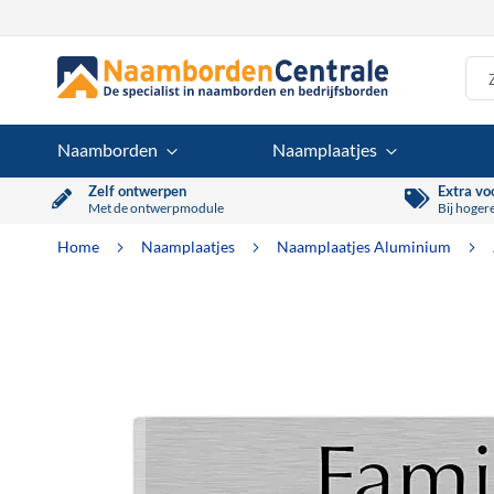
Ga
naar
de
inhoud
Naamborden
Naamplaatjes
Zelf ontwerpen
Extra vo
Met de ontwerpmodule
Bij hoger
Home
Naamplaatjes
Naamplaatjes Aluminium
Ga
naar
het
einde
van
de
afbeeldingen-
gallerij