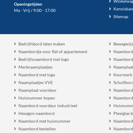
Winkelwa
Openingstijden
Kennisban
Ma - Vrij / 9:00 - 17:00
Sitemap
Bedrijfsbord laten maken
Bewegwijz
Naambordje voor flat of appartement
Naambord
Bedrijfsnaambord met logo
Naambord
Merknaamplaatjes
Naamplaat
Naambord met logo
Keurmerk
Naamplaatjes VVE
Schuifbor
Naamplaat voordeur
Naambordj
Huisnummer kopen
Naambord 
Naambord voordeur industrieel
Huisnumm
Hexagon naambord
Plexiglas 
Naambord met huisnummer
Naambord
Naambord bestellen
Naambord