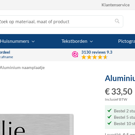
Klantenservice
Zoek
Zoek
Huisnummers
Tekstborden
Pictog
ordeel
3130
reviews
9.3
e afname
Aluminium naamplaatje
Alumini
€ 33,50
Inclusief BTW
Bestel 2 st
Bestel 5 st
Bestel 10 s
Levertijd:
4-5 we