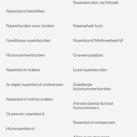
Naamborden rechthoek
Naambord bestellen
Naamborden voor buiten
Naamplaat huis
Goedkope naamborden
Naambord Melkveebedrijf
Huisnummerborden
Graveerplaatjes
Naambord maken
Luxe naamborden
Je eigen naambord ontwerpen
Goedkope
huisnummerborden
Naambord online maken
Amsterdamse School
huisnummers
Graveren naambord
Naambord ontwerpen
Huisnaambord
Alles over graveren