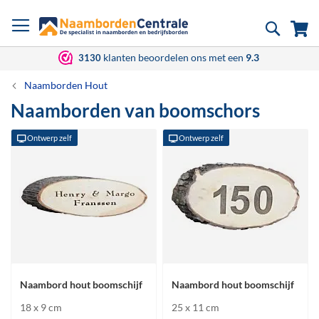
Ga
Zoek
Wi
naar
de
inhoud
klanten beoordelen ons met een
9.3
3130
Naamborden Hout
Naamborden van boomschors
Ontwerp zelf
Ontwerp zelf
Naambord hout boomschijf
Naambord hout boomschijf
18 x 9 cm
25 x 11 cm