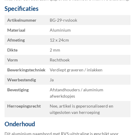
Specificaties
Specificaties
Artikelnummer
BG-29-rvslook
Materiaal
Aluminium
Afmeting
12 x 24
Dikte
2 mm
Vorm
Rechthoek
Bewerkingstechniek
Verdiept graveren / inlakken
Weerbestendig
Ja
Bevestiging
Afstandhouders / aluminium
afwerkdopjes
Herroepingsrecht
Nee, artikel is gepersonaliseerd en
uitgesloten van herroeping
Onderhoud
Dit aluminium naambord met RVS uitstraling is geschikt voor