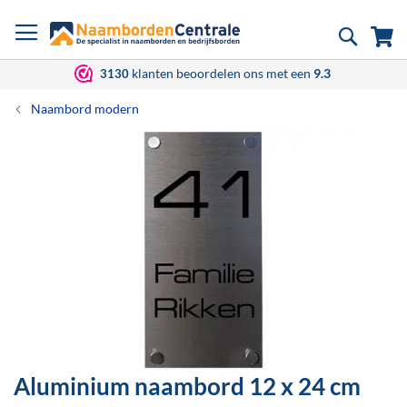
Ga
Zoek
Wi
naar
de
inhoud
klanten beoordelen ons met een
9.3
3130
Naambord modern
Ga
naar
het
einde
van
de
afbeeldingen-
gallerij
Aluminium naambord
12 x 24 cm
Ga
naar