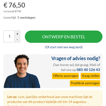
€ 76,50
het
begin
Inclusief BTW
van
Levertijd:
5 werkdagen
de
afbeeldingen-
gallerij
+
ONTWERP EN BESTEL
-
(Of start met een leeg bord)
Vragen of advies nodig?
Dan horen wij dat graag.
Mail
of
085 40 126 43
bel ons op
Offerte aanvragen
Vraag stellen
Proefdruk aanvragen
Let op:
i.v.m. jaarlijks onderhoud aan onze machines ligt de
productie van dit product tijdelijk stil t/m 14 augustus.