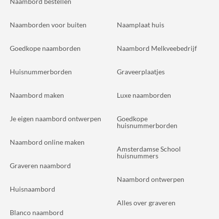
Naambord bestellen
Naamborden voor buiten
Naamplaat huis
Goedkope naamborden
Naambord Melkveebedrijf
Huisnummerborden
Graveerplaatjes
Naambord maken
Luxe naamborden
Je eigen naambord ontwerpen
Goedkope
huisnummerborden
Naambord online maken
Amsterdamse School
huisnummers
Graveren naambord
Naambord ontwerpen
Huisnaambord
Alles over graveren
Blanco naambord