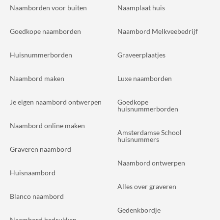
Naamborden voor buiten
Naamplaat huis
Goedkope naamborden
Naambord Melkveebedrijf
Huisnummerborden
Graveerplaatjes
Naambord maken
Luxe naamborden
Je eigen naambord ontwerpen
Goedkope
huisnummerborden
Naambord online maken
Amsterdamse School
huisnummers
Graveren naambord
Naambord ontwerpen
Huisnaambord
Alles over graveren
Blanco naambord
Gedenkbordje
Naambord bedrukken