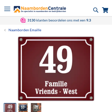
Ga
Zoek
Wi
naar
de
inhoud
klanten beoordelen ons met een
9.3
3130
Naamborden Emaille
Ga
naar
het
einde
van
de
afbeeldingen-
gallerij