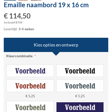
Emaille naambord
19 x 16 cm
Ga
naar
€ 114,50
het
begin
Inclusief BTW
van
Levertijd:
3-4 weken
de
afbeeldingen-
gallerij
Kies opties en ontwerp
Kleurcombinatie
€ 5,25
€ 5,25