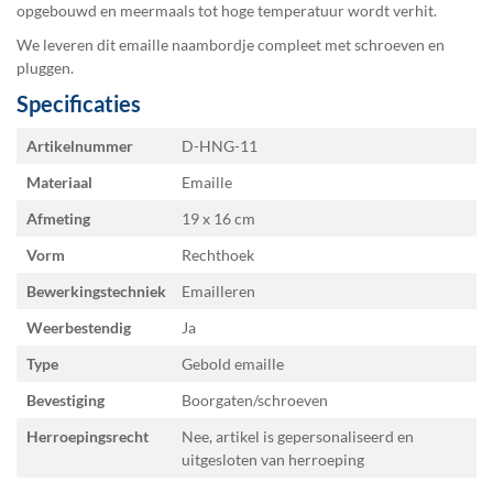
opgebouwd en meermaals tot hoge temperatuur wordt verhit.
We leveren dit emaille naambordje compleet met schroeven en
pluggen.
Specificaties
Specificaties
Artikelnummer
D-HNG-11
Materiaal
Emaille
Afmeting
19 x 16
Vorm
Rechthoek
Bewerkingstechniek
Emailleren
Weerbestendig
Ja
Type
Gebold emaille
Bevestiging
Boorgaten/schroeven
Herroepingsrecht
Nee, artikel is gepersonaliseerd en
uitgesloten van herroeping