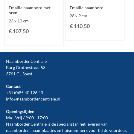
Emaille naambord met
Emaille naambord
oren
28 x 9 cm
23 x 10 cm
€ 110,50
€ 107,50
NaambordenCentrale
Burg Grothestraat 53
3761 CL Soest
Contact
+31 (0)85 40 126 43
info@naambordencentrale.nl
Openingstijden
Ma - Vrij / 9:00 - 17:00
NaambordenCentrale is de specialist in het leveren van
naamborden, naamplaatjes en huisnummers voor bij de
voordeur
.