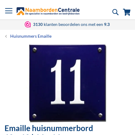
Ga
Zoek
Wi
naar
de
inhoud
klanten beoordelen ons met een
9.3
3130
Huisnummers Emaille
Ga
naar
het
einde
van
de
afbeeldingen-
gallerij
Emaille huisnummerbord
Ga
naar