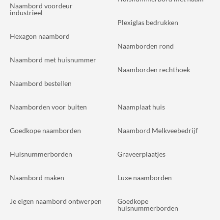
Naambord voordeur
industrieel
Plexiglas bedrukken
Hexagon naambord
Naamborden rond
Naambord met huisnummer
Naamborden rechthoek
Naambord bestellen
Naamborden voor buiten
Naamplaat huis
Goedkope naamborden
Naambord Melkveebedrijf
Huisnummerborden
Graveerplaatjes
Naambord maken
Luxe naamborden
Je eigen naambord ontwerpen
Goedkope
huisnummerborden