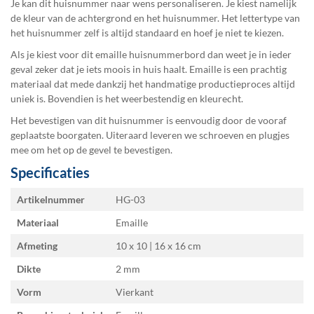
Je kan dit huisnummer naar wens personaliseren. Je kiest namelijk
de kleur van de achtergrond en het huisnummer. Het lettertype van
het huisnummer zelf is altijd standaard en hoef je niet te kiezen.
Als je kiest voor dit emaille huisnummerbord dan weet je in ieder
geval zeker dat je iets moois in huis haalt. Emaille is een prachtig
materiaal dat mede dankzij het handmatige productieproces altijd
uniek is. Bovendien is het weerbestendig en kleurecht.
Het bevestigen van dit huisnummer is eenvoudig door de vooraf
geplaatste boorgaten. Uiteraard leveren we schroeven en plugjes
mee om het op de gevel te bevestigen.
Specificaties
Specificaties
Artikelnummer
HG-03
Materiaal
Emaille
Afmeting
10 x 10 | 16 x 16
Dikte
2 mm
Vorm
Vierkant