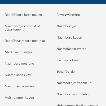
Bedrijfsbord laten maken
Bewegwijzering
Naambordje voor flat of
Naambordjes
appartement
Naambord kopen
Bedrijfsnaambord met logo
Naamplaat graveren
Merknaamplaatjes
Keurmerk bord
Naambord met logo
Schuifborden
Naamplaatjes VVE
Naambordjes voordeur
Naamplaat voordeur
Naambord voor bedrijf
Huisnummer kopen
Huisnummerbord met naam