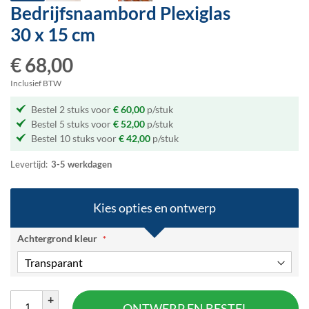
Bedrijfsnaambord Plexiglas
Ga
naar
30 x 15 cm
het
begin
€ 68,00
van
de
Inclusief BTW
afbeeldingen-
Bestel 2 stuks voor
€ 60,00
p/stuk
gallerij
Bestel 5 stuks voor
€ 52,00
p/stuk
Bestel 10 stuks voor
€ 42,00
p/stuk
Levertijd:
3-5 werkdagen
Kies opties en ontwerp
Achtergrond kleur
+
ONTWERP EN BESTEL