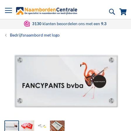
Ga
Zoek
Wi
naar
de
inhoud
klanten beoordelen ons met een
9.3
3130
Bedrijfsnaambord met logo
Ga
naar
het
einde
van
de
afbeeldingen-
gallerij