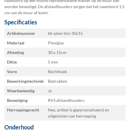
naambord op een mooie representatieve manier op de muur kan
worden bevestigd. De afstandhouders zorgen dat het naambord 1,5
cm van de muur af komt.
Specificaties
Specificaties
Artikelnummer
bb-plexi-bin-30x15
Materiaal
Plexiglas
Afmeting
30 x 15
Dikte
5 mm
Vorm
Rechthoek
Bewerkingstechniek
Bedrukken
Weerbestendig
Ja
Bevestiging
RVS afstandhouders
Herroepingsrecht
Nee, artikel is gepersonaliseerd en
uitgesloten van herroeping
Onderhoud