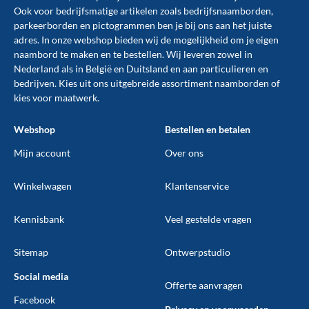
Ook voor bedrijfsmatige artikelen zoals
bedrijfsnaamborden
,
parkeerborden
en
pictogrammen
ben je bij ons aan het juiste
adres. In onze webshop bieden wij de mogelijkheid om je eigen
naambord te maken en te
bestellen
. Wij leveren zowel in
Nederland als in België en Duitsland en aan particulieren en
bedrijven. Kies uit ons uitgebreide assortiment naamborden of
kies voor maatwerk.
Webshop
Bestellen en betalen
Mijn account
Over ons
Winkelwagen
Klantenservice
Kennisbank
Veel gestelde vragen
Sitemap
Ontwerpstudio
Social media
Offerte aanvragen
Facebook