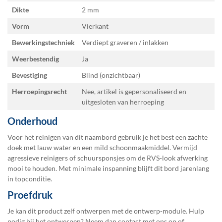
Dikte
2 mm
Vorm
Vierkant
Bewerkingstechniek
Verdiept graveren / inlakken
Weerbestendig
Ja
Bevestiging
Blind (onzichtbaar)
Herroepingsrecht
Nee, artikel is gepersonaliseerd en
uitgesloten van herroeping
Onderhoud
Voor het reinigen van dit naambord gebruik je het best een zachte
doek met lauw water en een mild schoonmaakmiddel. Vermijd
agressieve reinigers of schuursponsjes om de RVS-look afwerking
mooi te houden. Met minimale inspanning blijft dit bord jarenlang
in topconditie.
Proefdruk
Je kan dit product zelf ontwerpen met de ontwerp-module. Hulp
nodig bij het ontwerpen? Neem dan contact met ons op of