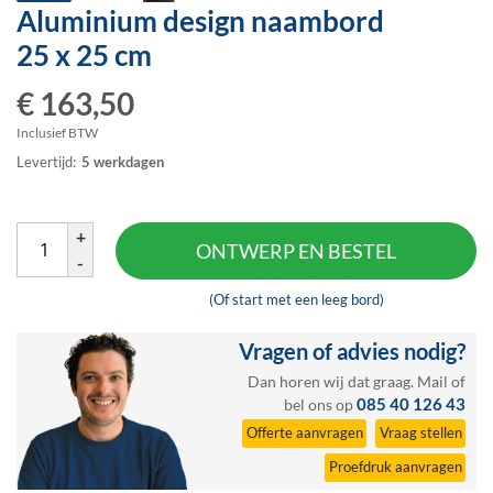
Aluminium design naambord
Ga
naar
25 x 25 cm
het
begin
€ 163,50
van
de
Inclusief BTW
afbeeldingen-
Levertijd:
5 werkdagen
gallerij
+
ONTWERP EN BESTEL
-
(Of start met een leeg bord)
Vragen of advies nodig?
Dan horen wij dat graag.
Mail
of
085 40 126 43
bel ons op
Offerte aanvragen
Vraag stellen
Proefdruk aanvragen