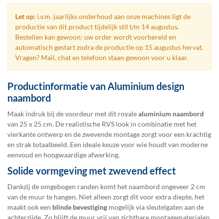
Let op:
i.v.m. jaarlijks onderhoud aan onze machines ligt de
productie van dit product tijdelijk stil t/m 14 augustus.
Bestellen kan gewoon: uw order wordt voorbereid en
automatisch gestart zodra de productie op 15 augustus hervat.
Vragen? Mail, chat en telefoon staan gewoon voor u klaar.
Productinformatie van Aluminium design
naambord
Maak indruk bij de voordeur met dit royale
aluminium naambord
van 25 x 25 cm. De realistische RVS look in combinatie met het
vierkante ontwerp en de zwevende montage zorgt voor een krachtig
en strak totaalbeeld. Een ideale keuze voor wie houdt van moderne
eenvoud en hoogwaardige afwerking.
Solide vormgeving met zwevend effect
Dankzij de omgebogen randen komt het naambord ongeveer 2 cm
van de muur te hangen. Niet alleen zorgt dit voor extra diepte, het
maakt ook een
blinde bevestiging
mogelijk via sleutelgaten aan de
achterzijde. Zo blijft de muur vrij van zichtbare montagematerialen