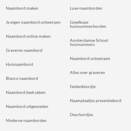
Naambord maken
Luxe naamborden
Je eigen naambord ontwerpen
Goedkope
huisnummerborden
Naambord online maken
Amsterdamse School
huisnummers
Graveren naambord
Naambord ontwerpen
Huisnaambord
Alles over graveren
Blanco naambord
Gedenkbordje
Naambord bedrukken
Naamplaatjes presentiebord
Naambord uitgesneden
Deurbordjes
Moderne naamborden