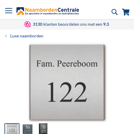
Ga
Zoek
Wi
naar
de
inhoud
klanten beoordelen ons met een
9.3
3130
Luxe naamborden
Ga
naar
het
einde
van
de
afbeeldingen-
gallerij