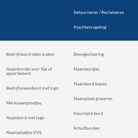
Retourneren / Reclameren
Klachtenregeling
Bedrijfsbord laten maken
Bewegwijzering
Naambordje voor flat of
Naambordjes
appartement
Naambord kopen
Bedrijfsnaambord met logo
Naamplaat graveren
Merknaamplaatjes
Keurmerk bord
Naambord met logo
Schuifborden
Naamplaatjes VVE