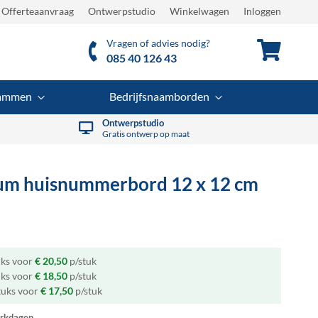
Offerteaanvraag
Ontwerpstudio
Winkelwagen
Inloggen
Vragen of advies nodig?
Winkel
085 40 126 43
rammen
Bedrijfsnaamborden
Ontwerpstudio
Gratis ontwerp op maat
um huisnummerbord
12 x 12 cm
uks voor
€ 20,50
p/stuk
uks voor
€ 18,50
p/stuk
tuks voor
€ 17,50
p/stuk
rkdagen