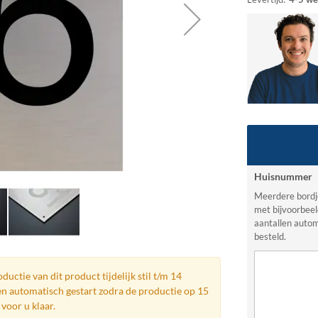
Huisnummer
Meerdere bordj
met bijvoorbeel
aantallen autom
besteld.
ductie van dit product tijdelijk stil t/m 14
n automatisch gestart zodra de productie op 15
voor u klaar.