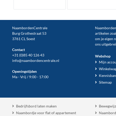
NaambordenCentrale
NaambordenCe
Burg Grothestraat 53
artikelen zoa
3761 CL Soest
om je eigen 
ons uitgebre
Contact
+31 (0)85 40 126 43
Webshop
info@naambordencentrale.nl
Mijn acco
Winkelwa
Openingstijden
Kennisban
Ma - Vrij / 9:00 - 17:00
Sitemap
Bedrijfsbord laten maken
Bewegwijz
Naambordje voor flat of appartement
Naambord