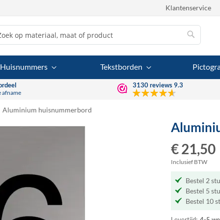
Klantenservice
Zoek
Zoek
Huisnummers
Tekstborden
Pictog
ordeel
3130
reviews
9.3
e afname
Aluminium huisnummerbord
Alumini
€ 21,50
Inclusief BTW
Bestel 2 st
Bestel 5 st
Bestel 10 s
Levertijd:
4-5 we