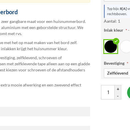
Typ bijv.
8[A]
vo
merbord
rechtsboven.
Aantal: 1
n zeer gangbare maat voor een huisnummerbord.
d aluminium met een geborstelde structuur. We
Inlak kleur
-
komt met rvs.
 met het op maat maken van het bord zelf.
inlakken krijgt het huisnummer kleur.
stiging, zelfklevend, schroeven of
Bevestiging
en met zelfklevende tape alleen aan op een gladde
est kiezen voor schroeven of de afstandhouders
extra mooie afwerking en een zwevend effect
+
-