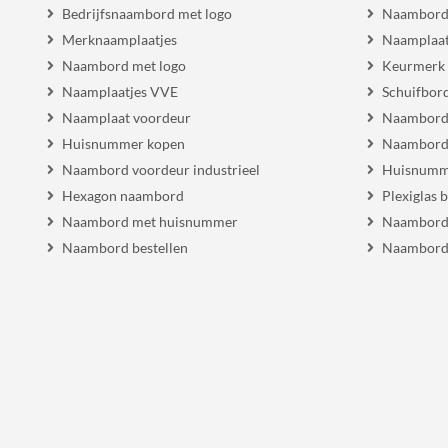
Bedrijfsnaambord met logo
Naambord
Merknaamplaatjes
Naamplaat
Naambord met logo
Keurmerk
Naamplaatjes VVE
Schuifbor
Naamplaat voordeur
Naambordj
Huisnummer kopen
Naambord 
Naambord voordeur industrieel
Huisnumm
Hexagon naambord
Plexiglas 
Naambord met huisnummer
Naambord
Naambord bestellen
Naambord