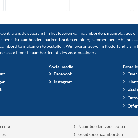
ntrale is de specialist in het leveren van naamborden, naamplaatjes e
ls
bedrijfsnaamborden
,
parkeerborden
en
pictogrammen
ben je bij ons a
naambord te maken en te
bestellen
. Wij leveren zowel in Nederland als in 
ide assortiment naamborden of kies voor maatwerk.
Social media
Bestell
unt
Facebook
Over
gen
Instagram
Klant
k
Veel 
Ontw
Offer
ering
Naamborden voor buiten
jes
Goedkope naamborden