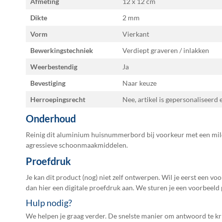
Afmeting
12 x 12
Dikte
2 mm
Vorm
Vierkant
Bewerkingstechniek
Verdiept graveren / inlakken
Weerbestendig
Ja
Bevestiging
Naar keuze
Herroepingsrecht
Nee, artikel is gepersonaliseerd
Onderhoud
Reinig dit aluminium huisnummerbord bij voorkeur met een mild
agressieve schoonmaakmiddelen.
Proefdruk
Je kan dit product (nog) niet zelf ontwerpen. Wil je eerst een vo
dan hier een
digitale proefdruk
aan. We sturen je een voorbeeld 
Hulp nodig?
We helpen je graag verder. De snelste manier om antwoord te kri