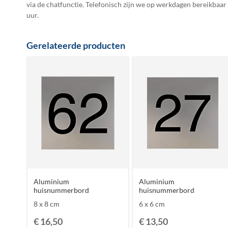
via de chatfunctie. Telefonisch zijn we op werkdagen bereikbaar
uur.
Gerelateerde producten
Aluminium
Aluminium
huisnummerbord
huisnummerbord
8 x 8 cm
6 x 6 cm
€ 16,50
€ 13,50