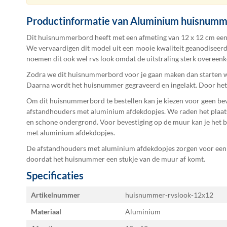
de
afbeeldingen-
Productinformatie van Aluminium huisnum
gallerij
Dit huisnummerbord heeft met een afmeting van 12 x 12 cm ee
We vervaardigen dit model uit een mooie kwaliteit geanodiseer
noemen dit ook wel rvs look omdat de uitstraling sterk overeen
Zodra we dit huisnummerbord voor je gaan maken dan starten we
Daarna wordt het huisnummer gegraveerd en ingelakt. Door het 
Om dit huisnummerbord te bestellen kan je kiezen voor geen beve
afstandhouders met aluminium afdekdopjes. We raden het plaats
en schone ondergrond. Voor bevestiging op de muur kan je het b
met aluminium afdekdopjes.
De afstandhouders met aluminium afdekdopjes zorgen voor een 
doordat het huisnummer een stukje van de muur af komt.
Specificaties
Specificaties
Artikelnummer
huisnummer-rvslook-12x12
Materiaal
Aluminium